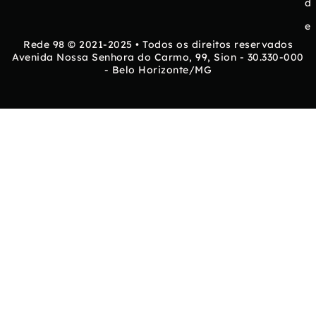
d
e
Rede 98 © 2021-2025 • Todos os direitos reservados
Avenida Nossa Senhora do Carmo, 99, Sion - 30.330-000
- Belo Horizonte/MG