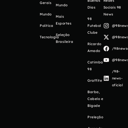
Buenos
Redes
Gerais
Mundo
Días
Sociais 98
Mundo
News
Mais
98
Esportes
Política
Futebol
@98newso
Clube
Seleção
Tecnologia
@98newso
Brasileira
Ricardo
/98newso
Amado
@98newso
Catimba
98
/98-
news-
Graffite
oficial
Barba,
Cabelo e
Bigode
Preleção