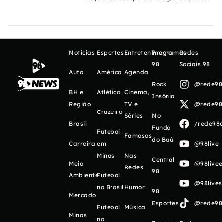
Notícias
Esportes
Entretenimento
Programas
Redes
98
Sociais 98
Auto
América
Agenda
Rock
@rede98o
BH e
Atlético
Cinema,
Insônia
Região
TV e
@rede98o
Cruzeiro
Séries
No
Brasil
/rede98o
Fundo
Futebol
Famosos
do Baú
Carreira
em
@98live
Minas
Nas
Central
Meio
@98livee
Redes
98
Ambiente
Futebol
@98live
no Brasil
Humor
98
Mercado
Esportes
@rede98o
Futebol
Música
Minas
no