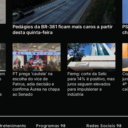
Pedágios da BR-381 ficam mais caros a partir
PS
desta quinta-feira
ch
 em
PT prega ‘cautela’ na
Fiemg: corte da Selic
Co
o
escolha do vice de
para 14% é positivo, mas
ju
Patrus, adia decisão e
juros seguem elevados
4ª 
confirma Áurea na chapa
para impulsionar a
ca
e
ao Senado
indústria
tretenimento
Programas 98
Redes Sociais 98