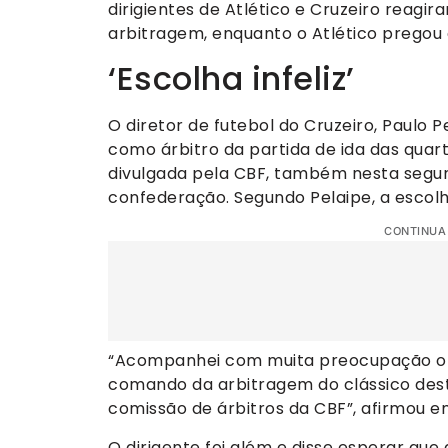
dirigientes de Atlético e Cruzeiro reagir
arbitragem, enquanto o Atlético prego
‘Escolha infeliz’
O diretor de futebol do Cruzeiro, Paulo P
como árbitro da partida de ida das quarta
divulgada pela CBF, também nesta segund
confederação. Segundo Pelaipe, a escolha 
CONTINUA
“Acompanhei com muita preocupação o 
comando da arbitragem do clássico desta 
comissão de árbitros da CBF”, afirmou e
O dirigente foi além e disse esperar que