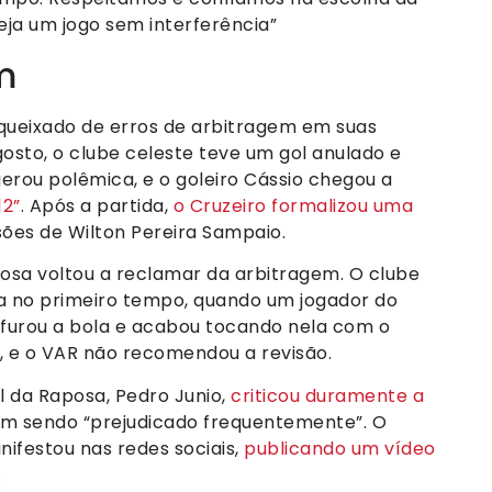
ja um jogo sem interferência”
m
 queixado de erros de arbitragem em suas
agosto, o clube celeste teve um gol anulado e
erou polêmica, e o goleiro Cássio chegou a
12”
. Após a partida,
o Cruzeiro formalizou uma
ões de Wilton Pereira Sampaio.
aposa voltou a reclamar da arbitragem. O clube
a no primeiro tempo, quando um jogador do
 furou a bola e acabou tocando nela com o
o, e o VAR não recomendou a revisão.
l da Raposa, Pedro Junio,
criticou duramente a
vem sendo “prejudicado frequentemente”. O
festou nas redes sociais,
publicando um vídeo
.