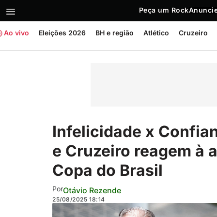
Peça um Rock
Anuncie
Ao vivo
Eleições 2026
BH e região
Atlético
Cruzeiro
Infelicidade x Confian
e Cruzeiro reagem à 
Copa do Brasil
Por
Otávio Rezende
25/08/2025
18:14