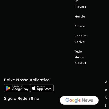
Os
Players
Matula
Buteco
Cadeira
Cativa
Tudo
Menos
Futebol
Baixe Nosso Aplicativo
A
o
V
Siga a Rede 98 no
i