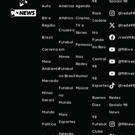
98
Sociais 98
Auto
América
Agenda
Rock
@rede98o
BH e
Atlético
Cinema,
Insônia
Região
TV e
@rede98o
Cruzeiro
Séries
No
Brasil
/rede98o
Fundo
Futebol
Famosos
do Baú
Carreira
em
@98live
Minas
Nas
Central
Meio
@98livee
Redes
98
Ambiente
Futebol
@98live
no Brasil
Humor
98
Mercado
Esportes
@rede98o
Futebol
Música
Minas
no
Buenos
Redes
Gerais
Mundo
Días
Sociais 98
Mundo
News
Mais
98
Esportes
Política
Futebol
@98newso
Clube
Seleção