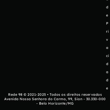
d
e
P
ri
v
a
ci
d
a
d
e
Rede 98 © 2021-2025 • Todos os direitos reservados
Avenida Nossa Senhora do Carmo, 99, Sion - 30.330-000
- Belo Horizonte/MG