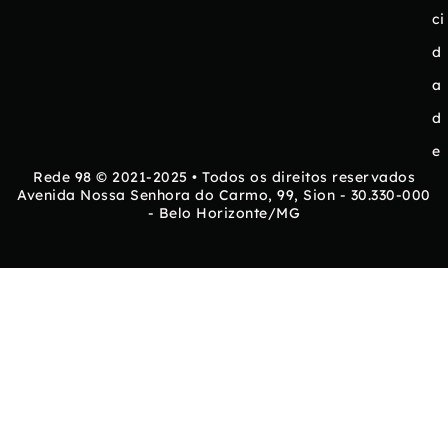
ci
d
a
d
e
Rede 98 © 2021-2025 • Todos os direitos reservados
Avenida Nossa Senhora do Carmo, 99, Sion - 30.330-000
- Belo Horizonte/MG