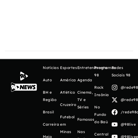
Notícias
Esportes
Entretenimento
Programas
Redes
98
Sociais 98
Auto
América
Agenda
Rock
@rede98o
BH e
Atlético
Cinema,
Insônia
Região
TV e
@rede98o
Cruzeiro
Séries
No
Brasil
/rede98o
Fundo
Futebol
Famosos
do Baú
Carreira
em
@98live
Minas
Nas
Central
Meio
@98livee