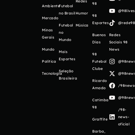
Redes
98
Ambiente
Futebol
@98live
no Brasil
Humor
98
Mercado
Esportes
@rede98o
Futebol
Música
Minas
no
Buenos
Redes
Gerais
Mundo
Días
Sociais 98
Mundo
News
Mais
98
Esportes
Política
Futebol
@98newso
Clube
Seleção
Tecnologia
@98newso
Brasileira
Ricardo
/98newso
Amado
@98newso
Catimba
98
/98-
news-
Graffite
oficial
Barba,