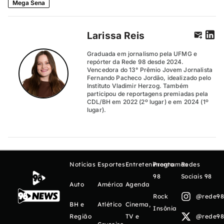
Mega Sena
Larissa Reis
Graduada em jornalismo pela UFMG e
repórter da Rede 98 desde 2024.
Vencedora do 13° Prêmio Jovem Jornalista
Fernando Pacheco Jordão, idealizado pelo
Instituto Vladimir Herzog. Também
participou de reportagens premiadas pela
CDL/BH em 2022 (2º lugar) e em 2024 (1º
lugar).
Notícias
Esportes
Entretenimento
Programas
Redes
98
Sociais 98
Auto
América
Agenda
Rock
@rede98o
BH e
Atlético
Cinema,
Insônia
Região
TV e
@rede98o