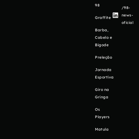
98
/98-
news-
Graffite
oficial
Barba,
Cabelo e
Bigode
Preleção
Jornada
Esportiva
Giro na
Gringa
Os
Players
Matula