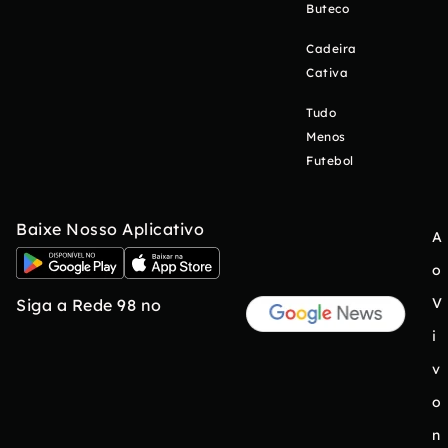
Buteco
Cadeira
Cativa
Tudo
Menos
Futebol
Baixe Nosso Aplicativo
A
o
V
Siga a Rede 98 no
i
v
o
n