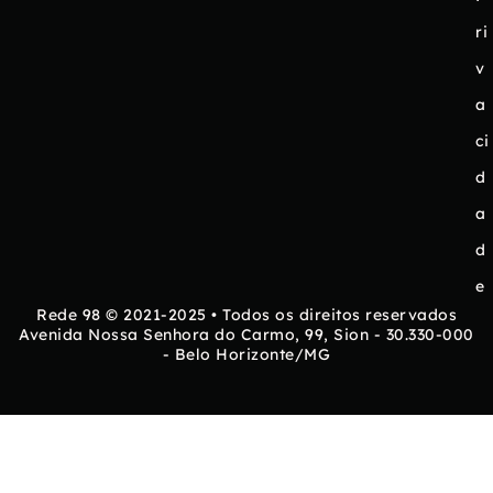
ri
v
a
ci
d
a
d
e
Rede 98 © 2021-2025 • Todos os direitos reservados
Avenida Nossa Senhora do Carmo, 99, Sion - 30.330-000
- Belo Horizonte/MG