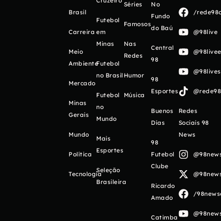
Cruzeiro
Séries
No
Brasil
/rede98o
Fundo
Futebol
Famosos
do Baú
Carreira
em
@98live
Minas
Nas
Central
Meio
@98livee
Redes
98
Ambiente
Futebol
@98live
no Brasil
Humor
98
Mercado
Esportes
@rede98o
Futebol
Música
Minas
no
Buenos
Redes
Gerais
Mundo
Días
Sociais 98
Mundo
News
Mais
98
Esportes
Política
Futebol
@98newso
Clube
Seleção
Tecnologia
@98newso
Brasileira
Ricardo
/98newso
Amado
@98newso
Catimba