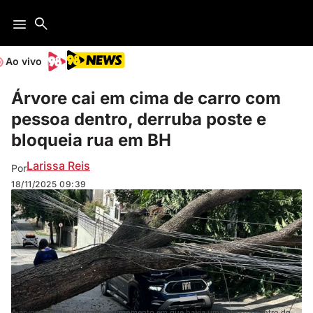
Ao vivo
Árvore cai em cima de carro com
pessoa dentro, derruba poste e
bloqueia rua em BH
Larissa Reis
Por
18/11/2025
09:39
A árvore atingiu um carro no momento em que havia uma pessoa dentro do