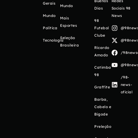
Buenos
Redes
Gerais
Mundo
Días
Sociais 98
Mundo
News
Mais
98
Esportes
Política
Futebol
@98newso
Clube
Seleção
Tecnologia
@98newso
Brasileira
Ricardo
/98newso
Amado
@98newso
Catimba
98
/98-
news-
Graffite
oficial
Barba,
Cabelo e
Bigode
Preleção