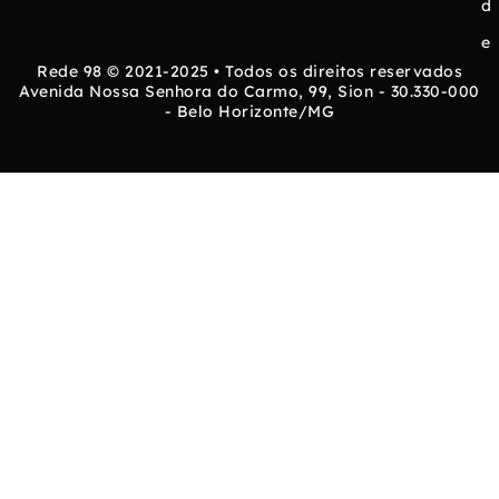
d
e
Rede 98 © 2021-2025 • Todos os direitos reservados
Avenida Nossa Senhora do Carmo, 99, Sion - 30.330-000
- Belo Horizonte/MG