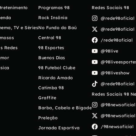
tretenimento
Programas 98
Redes Sociais 98
enda
Rock Insônia
@rede98oficial
nema, TV e Séries
No Fundo do Baú
@rede98oficial
mosos
Central 98
/rede98oficial
s Redes
98 Esportes
@98live
umor
Buenos Días
@98liveesporte
sica
98 Futebol Clube
@98liveshow
Ricardo Amado
@rede98oficial
Catimba 98
Redes Sociais 98 N
Graffite
@98newsoficial
Barba, Cabelo e Bigode
@98newsoficial
Preleção
/98newsoficial
Jornada Esportiva