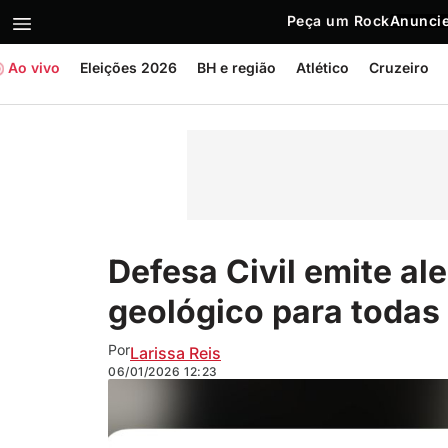
Peça um Rock
Anuncie
Ao vivo
Eleições 2026
BH e região
Atlético
Cruzeiro
Defesa Civil emite al
geológico para todas
Por
Larissa Reis
06/01/2026
12:23