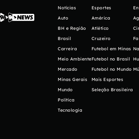
Notícias
Esportes
En
Auto
América
Ag
BH e Região
Atlético
Ci
Brasil
Cruzeiro
Fa
Carreira
Futebol em Minas
Na
Meio Ambiente
Futebol no Brasil
H
Mercado
Futebol no Mundo
Mú
Minas Gerais
Mais Esportes
Mundo
Seleção Brasileira
Política
Tecnologia