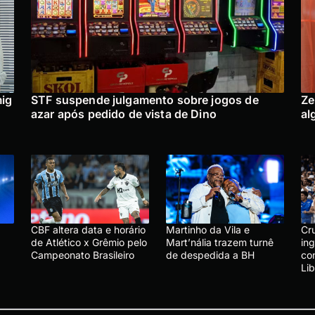
mig
STF suspende julgamento sobre jogos de
Ze
azar após pedido de vista de Dino
al
CBF altera data e horário
Martinho da Vila e
Cru
de Atlético x Grêmio pelo
Mart’nália trazem turnê
in
Campeonato Brasileiro
de despedida a BH
co
Li