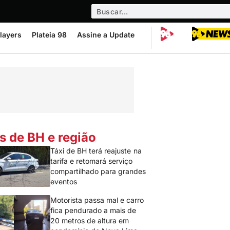
layers
Plateia 98
Assine a Update
s de BH e região
Táxi de BH terá reajuste na
tarifa e retomará serviço
compartilhado para grandes
eventos
Motorista passa mal e carro
fica pendurado a mais de
20 metros de altura em