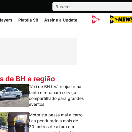
layers
Plateia 98
Assine a Update
s de BH e região
Táxi de BH terá reajuste na
tarifa e retomará serviço
compartilhado para grandes
eventos
Motorista passa mal e carro
fica pendurado a mais de
20 metros de altura em