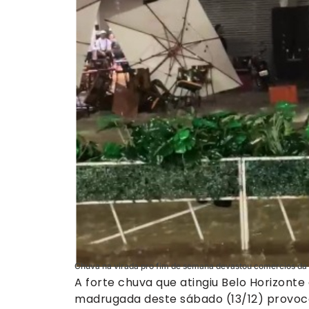
Chuva na virada pro fim de semana devastou comercios da 
A forte chuva que atingiu Belo Horizonte 
madrugada deste sábado (13/12) provo