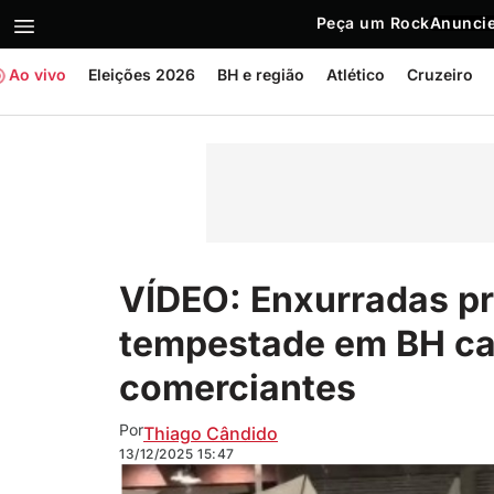
Peça um Rock
Anuncie
Ao vivo
Eleições 2026
BH e região
Atlético
Cruzeiro
VÍDEO: Enxurradas p
tempestade em BH ca
comerciantes
Por
Thiago Cândido
13/12/2025
15:47