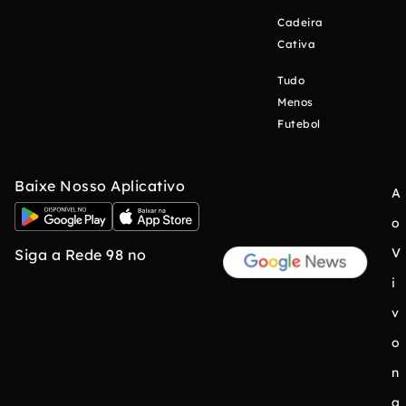
Cadeira
Cativa
Tudo
Menos
Futebol
Baixe Nosso Aplicativo
A
o
V
Siga a Rede 98 no
i
v
o
n
a