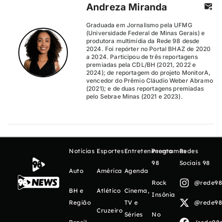
Andreza Miranda
Graduada em Jornalismo pela UFMG
(Universidade Federal de Minas Gerais) e
produtora multimídia da Rede 98 desde
2024. Foi repórter no Portal BHAZ de 2020
a 2024. Participou de três reportagens
premiadas pela CDL/BH (2021, 2022 e
2024); de reportagem do projeto MonitorA,
vencedor do Prêmio Cláudio Weber Abramo
(2021); e de duas reportagens premiadas
pelo Sebrae Minas (2021 e 2023).
Notícias
Esportes
Entretenimento
Programas
Redes
98
Sociais 98
Auto
América
Agenda
Rock
@rede98o
BH e
Atlético
Cinema,
Insônia
Região
TV e
@rede98o
Cruzeiro
Séries
No