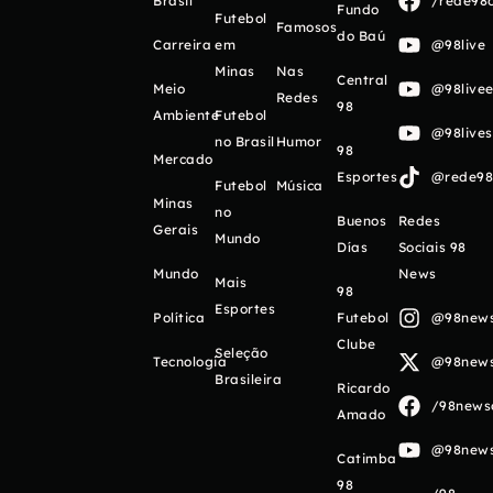
Brasil
/rede98o
Fundo
Futebol
Famosos
do Baú
Carreira
em
@98live
Minas
Nas
Central
Meio
@98livee
Redes
98
Ambiente
Futebol
@98live
no Brasil
Humor
98
Mercado
Esportes
@rede98o
Futebol
Música
Minas
no
Buenos
Redes
Gerais
Mundo
Días
Sociais 98
Mundo
News
Mais
98
Esportes
Política
Futebol
@98newso
Clube
Seleção
Tecnologia
@98newso
Brasileira
Ricardo
/98newso
Amado
@98newso
Catimba
98