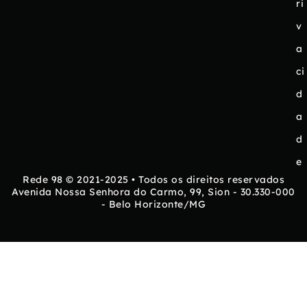
ri
v
a
ci
d
a
d
e
Rede 98 © 2021-2025 • Todos os direitos reservados
Avenida Nossa Senhora do Carmo, 99, Sion - 30.330-000
- Belo Horizonte/MG