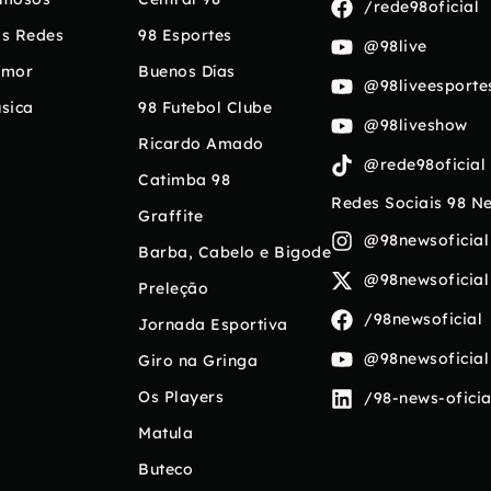
/rede98oficial
s Redes
98 Esportes
@98live
umor
Buenos Días
@98liveesporte
sica
98 Futebol Clube
@98liveshow
Ricardo Amado
@rede98oficial
Catimba 98
Redes Sociais 98 N
Graffite
@98newsoficial
Barba, Cabelo e Bigode
@98newsoficial
Preleção
/98newsoficial
Jornada Esportiva
@98newsoficial
Giro na Gringa
Os Players
/98-news-oficia
Matula
Buteco