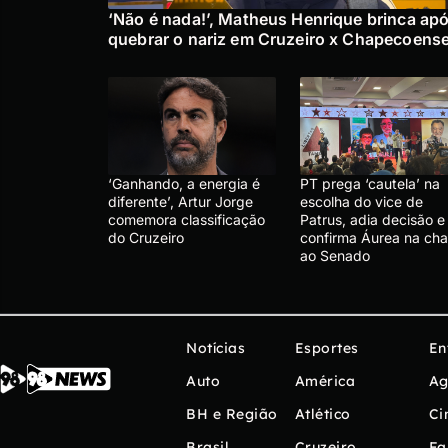
‘Não é nada!’, Matheus Henrique brinca ap
quebrar o nariz em Cruzeiro x Chapecoens
‘Ganhando, a energia é
PT prega ‘cautela’ na
diferente’, Artur Jorge
escolha do vice de
comemora classificação
Patrus, adia decisão e
do Cruzeiro
confirma Áurea na ch
ao Senado
Notícias
Esportes
En
Auto
América
Ag
BH e Região
Atlético
Ci
Brasil
Cruzeiro
Fa