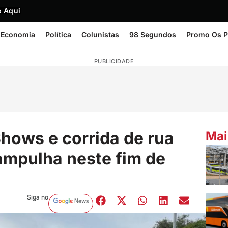
 Aqui
Economia
Política
Colunistas
98 Segundos
Promo Os P
PUBLICIDADE
hows e corrida de rua
Mai
Pampulha neste fim de
Siga no