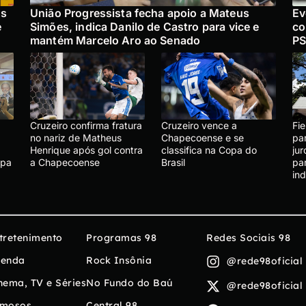
ós
União Progressista fecha apoio a Mateus
Ev
e
Simões, indica Danilo de Castro para vice e
co
mantém Marcelo Aro ao Senado
PS
Cruzeiro confirma fratura
Cruzeiro vence a
Fie
no nariz de Matheus
Chapecoense e se
pa
Henrique após gol contra
classifica na Copa do
ju
apa
a Chapecoense
Brasil
par
ind
tretenimento
Programas 98
Redes Sociais 98
enda
Rock Insônia
@rede98oficial
nema, TV e Séries
No Fundo do Baú
@rede98oficial
mosos
Central 98