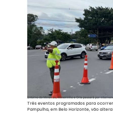
Entorno do Mineirão, Mineirinho e Orla passará por interven
Três eventos programados para ocorrer n
Pampulha, em Belo Horizonte, vão alterar