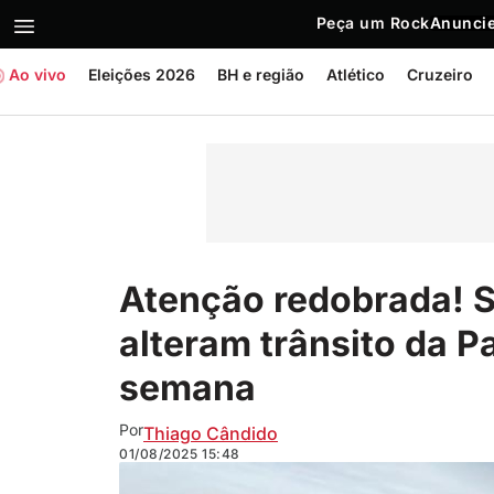
Peça um Rock
Anuncie
Ao vivo
Eleições 2026
BH e região
Atlético
Cruzeiro
Atenção redobrada! S
alteram trânsito da 
semana
Por
Thiago Cândido
01/08/2025
15:48