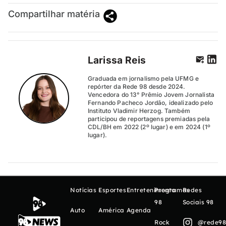
Compartilhar matéria
Larissa Reis
Graduada em jornalismo pela UFMG e
repórter da Rede 98 desde 2024.
Vencedora do 13° Prêmio Jovem Jornalista
Fernando Pacheco Jordão, idealizado pelo
Instituto Vladimir Herzog. Também
participou de reportagens premiadas pela
CDL/BH em 2022 (2º lugar) e em 2024 (1º
lugar).
Notícias
Esportes
Entretenimento
Programas
Redes
98
Sociais 98
Auto
América
Agenda
Rock
@rede98o