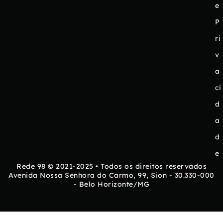
e
P
ri
v
a
ci
d
a
d
e
Rede 98 © 2021-2025 • Todos os direitos reservados
Avenida Nossa Senhora do Carmo, 99, Sion - 30.330-000
- Belo Horizonte/MG