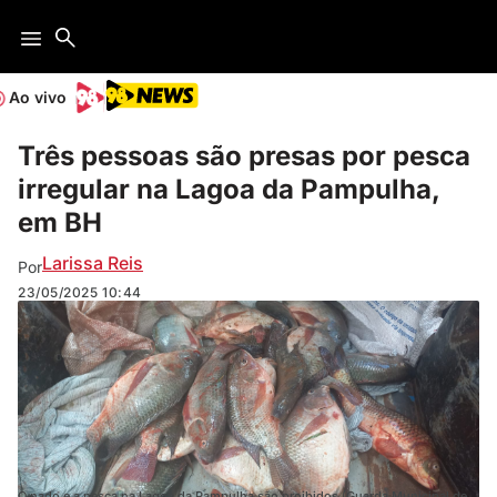
Ao vivo
Três pessoas são presas por pesca
irregular na Lagoa da Pampulha,
em BH
Larissa Reis
Por
23/05/2025
10:44
O nado e a pesca na Lagoa da Pampulha são proibidos (Guarda Municipal de