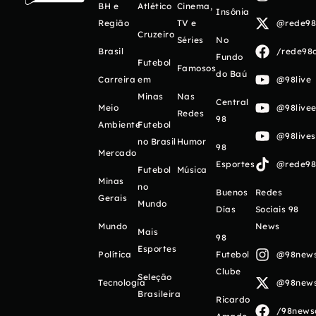
BH e
Atlético
Cinema,
Insônia
Região
TV e
@rede98o
Cruzeiro
Séries
No
Brasil
/rede98o
Fundo
Futebol
Famosos
do Baú
Carreira
em
@98live
Minas
Nas
Central
Meio
@98livee
Redes
98
Ambiente
Futebol
@98live
no Brasil
Humor
98
Mercado
Esportes
@rede98o
Futebol
Música
Minas
no
Buenos
Redes
Gerais
Mundo
Días
Sociais 98
Mundo
News
Mais
98
Esportes
Política
Futebol
@98newso
Clube
Seleção
Tecnologia
@98newso
Brasileira
Ricardo
/98newso