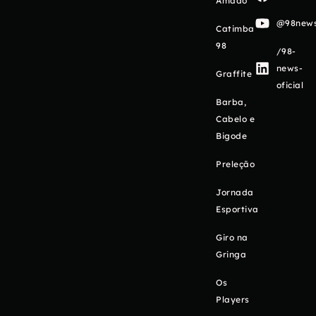
Amado
@98newso
Catimba
98
/98-
news-
Graffite
oficial
Barba,
Cabelo e
Bigode
Preleção
Jornada
Esportiva
Giro na
Gringa
Os
Players