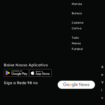
Matula
Buteco
Cadeira
Cativa
Tudo
Menos
Futebol
Baixe Nosso Aplicativo
A
o
V
Siga a Rede 98 no
i
v