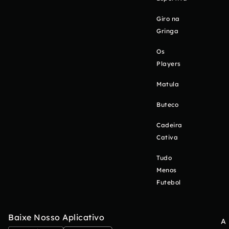
Giro na
Gringa
Os
Players
Matula
Buteco
Cadeira
Cativa
Tudo
Menos
Futebol
Baixe Nosso Aplicativo
A