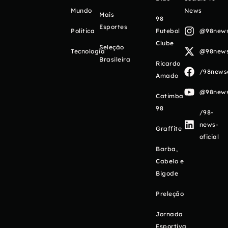
Mundo
News
Mais
98
Esportes
Política
Futebol
@98newso
Clube
Seleção
Tecnologia
@98newso
Brasileira
Ricardo
/98newso
Amado
@98newso
Catimba
98
/98-
news-
Graffite
oficial
Barba,
Cabelo e
Bigode
Preleção
Jornada
Esportiva