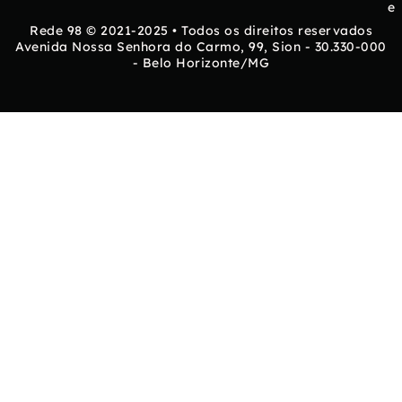
e
Rede 98 © 2021-2025 • Todos os direitos reservados
Avenida Nossa Senhora do Carmo, 99, Sion - 30.330-000
- Belo Horizonte/MG