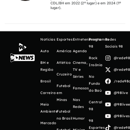
CDL/BH em 2022 (2º lugar) e em 2024 (1º
lugar).
Notícias
Esportes
Entretenimento
Programas
Redes
98
Sociais 98
Auto
América
Agenda
Rock
@rede98o
BH e
Atlético
Cinema,
Insônia
Região
TV e
@rede98o
Cruzeiro
Séries
No
Brasil
/rede98o
Fundo
Futebol
Famosos
do Baú
Carreira
em
@98live
Minas
Nas
Central
Meio
@98livee
Redes
98
Ambiente
Futebol
@98live
no Brasil
Humor
98
Mercado
Esportes
@rede98o
Futebol
Música