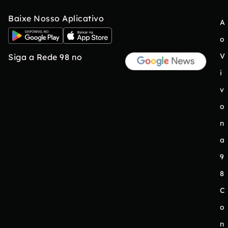
Baixe Nosso Aplicativo
A
o
V
Siga a Rede 98 no
i
v
o
n
a
9
8
C
o
n