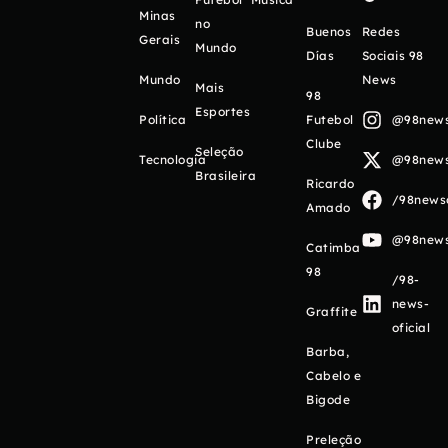
Minas
no
Buenos
Redes
Gerais
Mundo
Días
Sociais 98
Mundo
News
Mais
98
Esportes
Política
Futebol
@98newso
Clube
Seleção
Tecnologia
@98newso
Brasileira
Ricardo
/98newso
Amado
@98newso
Catimba
98
/98-
news-
Graffite
oficial
Barba,
Cabelo e
Bigode
Preleção