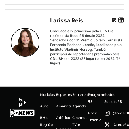
Larissa Reis
Graduada em jornalismo pela UFMG e
repórter da Rede 98 desde 2024.
Vencedora do 13° Prêmio Jovem Jornalista
Fernando Pacheco Jordão, idealizado pelo
Instituto Vladimir Herzog. Também
participou de reportagens premiadas pela
CDL/BH em 2022 (2º lugar) e em 2024 (1º
lugar).
Notícias
Esportes
Entretenimento
Programas
Redes
98
Sociais 98
Auto
América
Agenda
Rock
@rede98o
BH e
Atlético
Cinema,
Insônia
Região
TV e
@rede98o