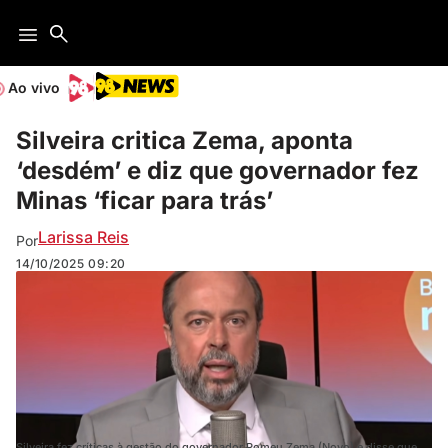
Ao vivo
Silveira critica Zema, aponta
‘desdém’ e diz que governador fez
Minas ‘ficar para trás’
Larissa Reis
Por
14/10/2025
09:20
Silveira fez críticas à gestão do governador Romeu Zema (Novo) e disse que