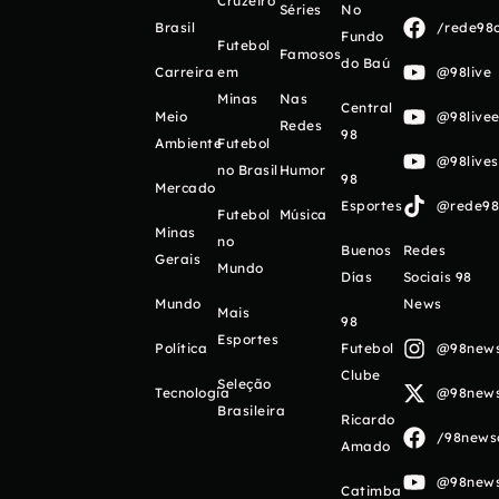
Cruzeiro
Séries
No
Brasil
/rede98o
Fundo
Futebol
Famosos
do Baú
Carreira
em
@98live
Minas
Nas
Central
Meio
@98livee
Redes
98
Ambiente
Futebol
@98live
no Brasil
Humor
98
Mercado
Esportes
@rede98o
Futebol
Música
Minas
no
Buenos
Redes
Gerais
Mundo
Días
Sociais 98
Mundo
News
Mais
98
Esportes
Política
Futebol
@98newso
Clube
Seleção
Tecnologia
@98newso
Brasileira
Ricardo
/98newso
Amado
@98newso
Catimba