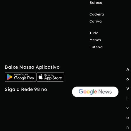
Buteco
Cadeira
Cativa
Tudo
Menos
Futebol
Baixe Nosso Aplicativo
A
o
V
Siga a Rede 98 no
i
v
o
n