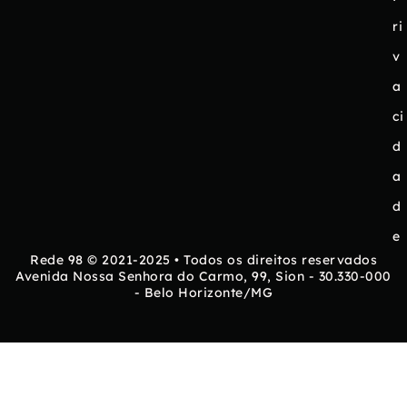
ri
v
a
ci
d
a
d
e
Rede 98 © 2021-2025 • Todos os direitos reservados
Avenida Nossa Senhora do Carmo, 99, Sion - 30.330-000
- Belo Horizonte/MG