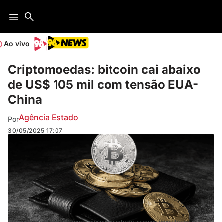
Ao vivo
Criptomoedas: bitcoin cai abaixo
de US$ 105 mil com tensão EUA-
China
Agência Estado
Por
30/05/2025
17:07
O movimento de queda ocorre mesmo diante de avanços regulatórios e