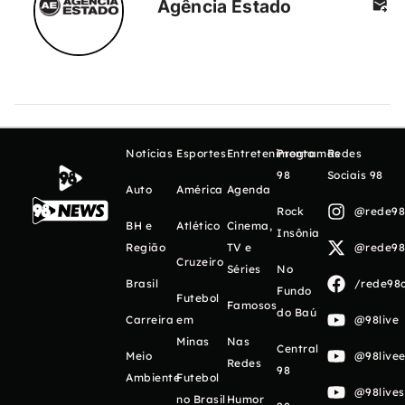
Agência Estado
Notícias
Esportes
Entretenimento
Programas
Redes
98
Sociais 98
Auto
América
Agenda
Rock
@rede98o
BH e
Atlético
Cinema,
Insônia
Região
TV e
@rede98o
Cruzeiro
Séries
No
Brasil
/rede98o
Fundo
Futebol
Famosos
do Baú
Carreira
em
@98live
Minas
Nas
Central
Meio
@98livee
Redes
98
Ambiente
Futebol
@98live
no Brasil
Humor