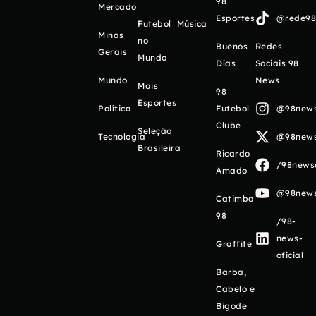
98
Mercado
Esportes
@rede98o
Futebol
Música
Minas
no
Buenos
Redes
Gerais
Mundo
Días
Sociais 98
Mundo
News
Mais
98
Esportes
Política
Futebol
@98newso
Clube
Seleção
Tecnologia
@98newso
Brasileira
Ricardo
/98newso
Amado
@98newso
Catimba
98
/98-
news-
Graffite
oficial
Barba,
Cabelo e
Bigode