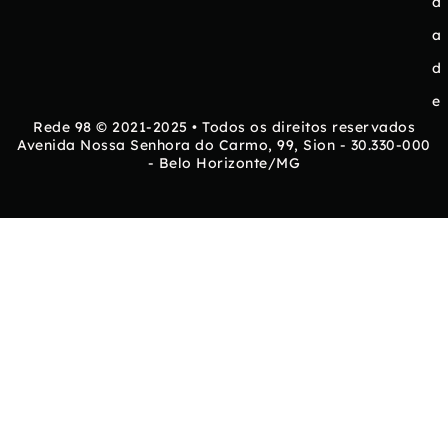
d
a
d
e
Rede 98 © 2021-2025 • Todos os direitos reservados
Avenida Nossa Senhora do Carmo, 99, Sion - 30.330-000
- Belo Horizonte/MG