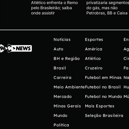
Atlético enfrenta o Remo
privatizaria segmento
pelo Brasileirão; saiba
do gás, mas não
onde assistir
Petrobras, BB e Caixa
Notícias
Esportes
En
Auto
América
Ag
BH e Região
Atlético
Ci
Brasil
Cruzeiro
Fa
Carreira
Futebol em Minas
Na
Meio Ambiente
Futebol no Brasil
H
Mercado
Futebol no Mundo
Mú
Minas Gerais
Mais Esportes
Mundo
Seleção Brasileira
Política