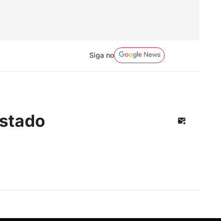
Siga no
stado