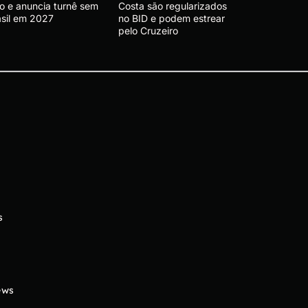
vo e anuncia turnê sem
Costa são regularizados
asil em 2027
no BID e podem estrear
pelo Cruzeiro
s
ews