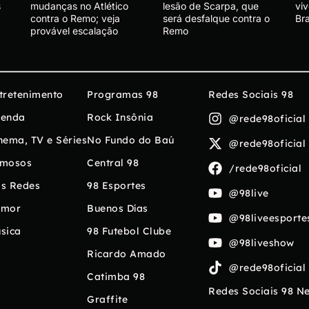
s
mudanças no Atlético
lesão de Scarpa, que
vi
contra o Remo; veja
será desfalque contra o
Br
provável escalação
Remo
tretenimento
Programas 98
Redes Sociais 98
enda
Rock Insônia
@rede98oficial
nema, TV e Séries
No Fundo do Baú
@rede98oficial
mosos
Central 98
/rede98oficial
s Redes
98 Esportes
@98live
umor
Buenos Días
@98liveesporte
sica
98 Futebol Clube
@98liveshow
Ricardo Amado
@rede98oficial
Catimba 98
Redes Sociais 98 N
Graffite