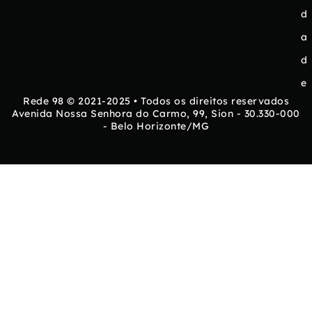
d
a
d
e
Rede 98 © 2021-2025 • Todos os direitos reservados
Avenida Nossa Senhora do Carmo, 99, Sion - 30.330-000
- Belo Horizonte/MG