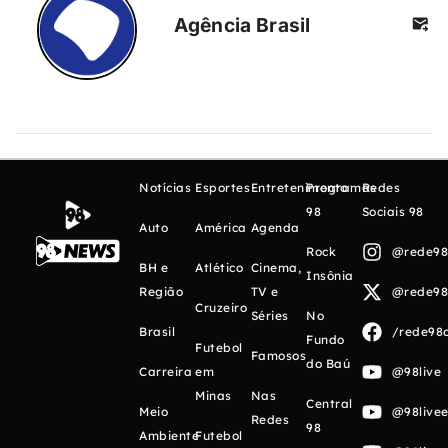
Agência Brasil
Notícias
Esportes
Entretenimento
Programas
Redes
98
Sociais 98
Auto
América
Agenda
Rock
@rede98o
BH e
Atlético
Cinema,
Insônia
Região
TV e
@rede98o
Cruzeiro
Séries
No
Brasil
/rede98o
Fundo
Futebol
Famosos
do Baú
Carreira
em
@98live
Minas
Nas
Central
Meio
@98livee
Redes
98
Ambiente
Futebol