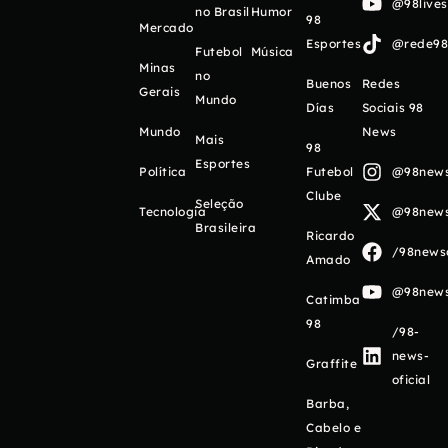
@98live
no Brasil
Humor
98
Mercado
Esportes
@rede98o
Futebol
Música
Minas
no
Buenos
Redes
Gerais
Mundo
Días
Sociais 98
Mundo
News
Mais
98
Esportes
Política
Futebol
@98newso
Clube
Seleção
Tecnologia
@98newso
Brasileira
Ricardo
/98newso
Amado
@98newso
Catimba
98
/98-
news-
Graffite
oficial
Barba,
Cabelo e