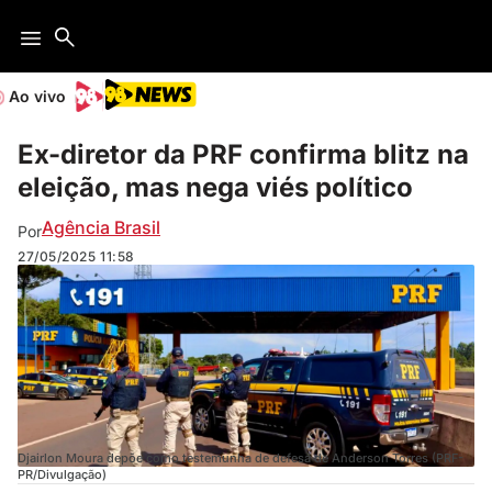
Ao vivo
Ex-diretor da PRF confirma blitz na
eleição, mas nega viés político
Agência Brasil
Por
27/05/2025
11:58
Djairlon Moura depõe como testemunha de defesa de Anderson Torres (PRF-
PR/Divulgação)