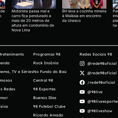
 de
Motorista passa mal e
BH leva a cozinha mineira
Pa
o
carro fica pendurado a
à Malásia em encontro
in
mais de 20 metros de
da Unesco
pl
altura em condomínio de
na 
Nova Lima
tretenimento
Programas 98
Redes Sociais 98
enda
Rock Insônia
@rede98oficial
nema, TV e Séries
No Fundo do Baú
@rede98oficial
mosos
Central 98
/rede98oficial
s Redes
98 Esportes
@98live
umor
Buenos Días
@98liveesporte
sica
98 Futebol Clube
@98liveshow
Ricardo Amado