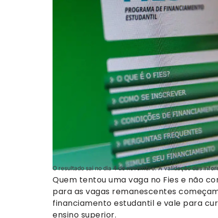
O resultado sai no dia 4 de novembro. A validação das inform
Quem tentou uma vaga no Fies e não con
para as vagas remanescentes começam ne
financiamento estudantil e vale para cu
ensino superior.