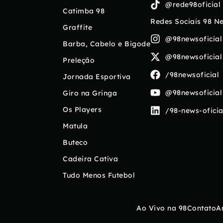
@rede98oficial
Catimba 98
Redes Sociais 98 N
Graffite
@98newsoficial
Barba, Cabelo e Bigode
@98newsoficial
Preleção
/98newsoficial
Jornada Esportiva
@98newsoficial
Giro na Gringa
Os Players
/98-news-oficia
Matula
Buteco
Cadeira Cativa
Tudo Menos Futebol
Ao Vivo na 98
Contato
A