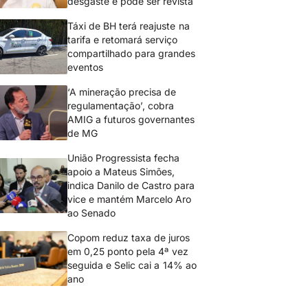
desgaste e pode ser revista
Táxi de BH terá reajuste na
tarifa e retomará serviço
compartilhado para grandes
eventos
‘A mineração precisa de
regulamentação’, cobra
AMIG a futuros governantes
de MG
União Progressista fecha
apoio a Mateus Simões,
indica Danilo de Castro para
vice e mantém Marcelo Aro
ao Senado
Copom reduz taxa de juros
em 0,25 ponto pela 4ª vez
seguida e Selic cai a 14% ao
ano