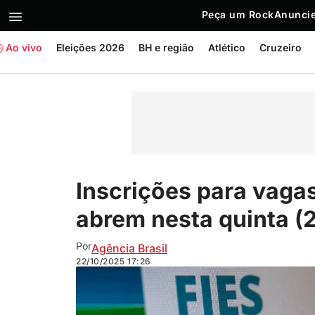
Peça um Rock
Anuncie
Ao vivo
Eleições 2026
BH e região
Atlético
Cruzeiro
Inscrições para vaga
abrem nesta quinta (
Por
Agência Brasil
22/10/2025
17:26