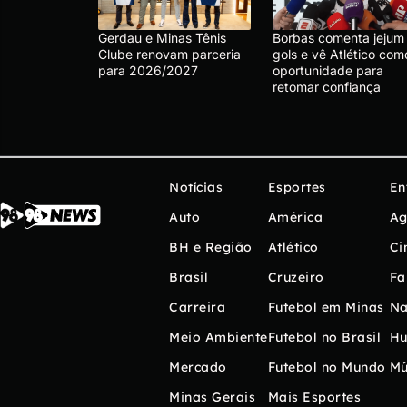
Gerdau e Minas Tênis
Borbas comenta jejum
Clube renovam parceria
gols e vê Atlético com
para 2026/2027
oportunidade para
retomar confiança
Notícias
Esportes
En
Auto
América
Ag
BH e Região
Atlético
Ci
Brasil
Cruzeiro
Fa
Carreira
Futebol em Minas
Na
Meio Ambiente
Futebol no Brasil
H
Mercado
Futebol no Mundo
Mú
Minas Gerais
Mais Esportes