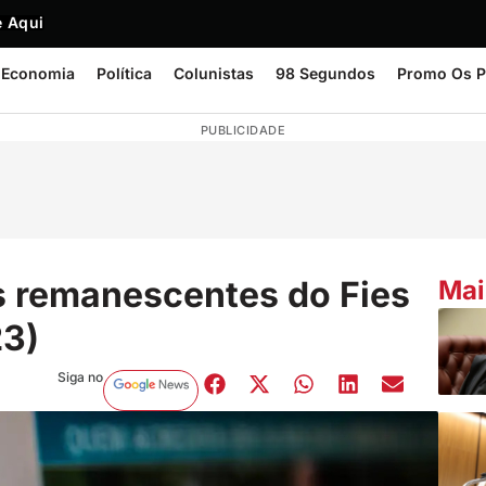
 Aqui
Economia
Política
Colunistas
98 Segundos
Promo Os P
PUBLICIDADE
s remanescentes do Fies
Mai
23)
Siga no