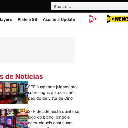
layers
Plateia 98
Assine a Update
s de Notícias
STF suspende julgamento
sobre jogos de azar após
pedido de vista de Dino
STF decide nesta quinta se
jogo do bicho, bingo e
caça-níqueis continuam