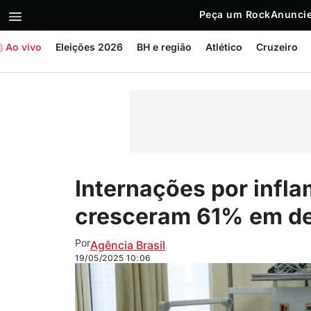
Peça um Rock
Anuncie
Ao vivo
Eleições 2026
BH e região
Atlético
Cruzeiro
Internações por infla
cresceram 61% em d
Por
Agência Brasil
19/05/2025
10:06