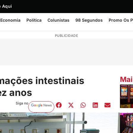
 Aqui
Economia
Política
Colunistas
98 Segundos
Promo Os P
PUBLICIDADE
mações intestinais
Mai
ez anos
Siga no