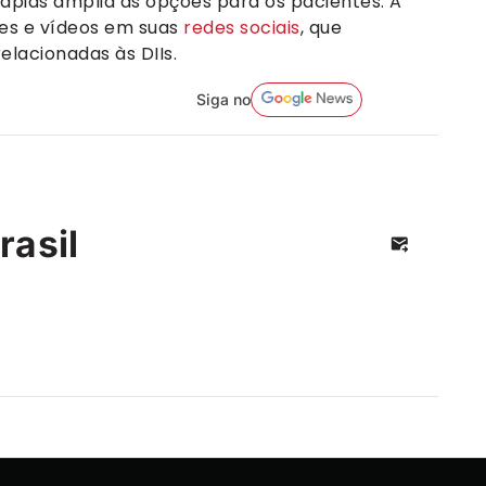
apias amplia as opções para os pacientes. A
es e vídeos em suas
redes sociais
, que
elacionadas às DIIs.
Siga no
rasil