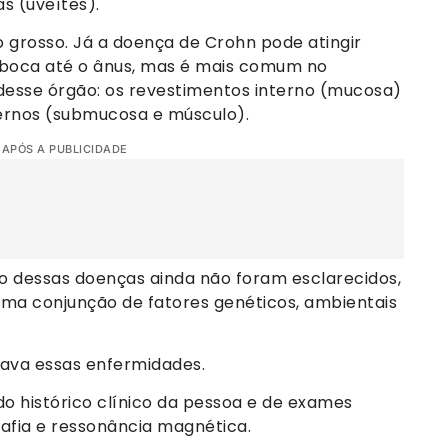
s (uveítes).
o grosso. Já a doença de Crohn pode atingir
da boca até o ânus, mas é mais comum no
 desse órgão: os revestimentos interno (mucosa)
ternos (submucosa e músculo).
 APÓS A PUBLICIDADE
 dessas doenças ainda não foram esclarecidos,
uma conjunção de fatores genéticos, ambientais
rava essas enfermidades.
 do histórico clínico da pessoa e de exames
afia e ressonância magnética.