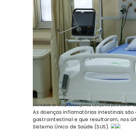
Sociedade de Coloproctologia faz campanha para alertar so
As doenças inflamatórias intestinais sã
gastrointestinal e que resultaram, nos ú
Sistema Único de Saúde (SUS).