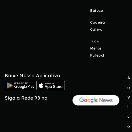
Buteco
Cadeira
Cativa
Tudo
Menos
Futebol
Baixe Nosso Aplicativo
A
o
V
Siga a Rede 98 no
i
v
o