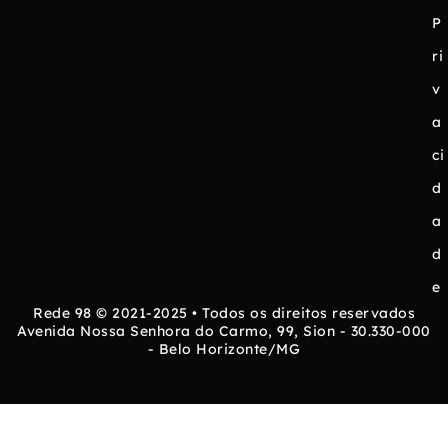
P
ri
v
a
ci
d
a
d
e
Rede 98 © 2021-2025 • Todos os direitos reservados
Avenida Nossa Senhora do Carmo, 99, Sion - 30.330-000
- Belo Horizonte/MG