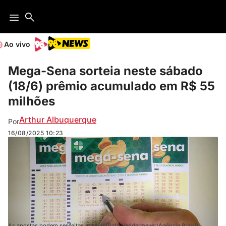
Ao vivo
Mega-Sena sorteia neste sábado
(18/6) prêmio acumulado em R$ 55
milhões
Arthur Albuquerque
Por
16/08/2025
10:23
As apostas podem ser feitas até 19h (Rafa Neddermeyer/Agência Brasil)