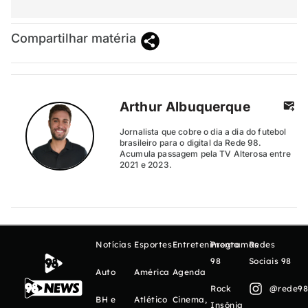
Compartilhar matéria
Arthur Albuquerque
Jornalista que cobre o dia a dia do futebol
brasileiro para o digital da Rede 98.
Acumula passagem pela TV Alterosa entre
2021 e 2023.
Notícias
Esportes
Entretenimento
Programas
Redes
98
Sociais 98
Auto
América
Agenda
Rock
@rede98o
BH e
Atlético
Cinema,
Insônia