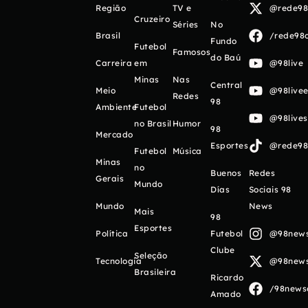
Região
TV e
@rede98o
Cruzeiro
Séries
No
Brasil
/rede98o
Fundo
Futebol
Famosos
do Baú
Carreira
em
@98live
Minas
Nas
Central
Meio
@98livee
Redes
98
Ambiente
Futebol
@98live
no Brasil
Humor
98
Mercado
Esportes
@rede98o
Futebol
Música
Minas
no
Buenos
Redes
Gerais
Mundo
Días
Sociais 98
Mundo
News
Mais
98
Esportes
Política
Futebol
@98newso
Clube
Seleção
Tecnologia
@98newso
Brasileira
Ricardo
/98newso
Amado