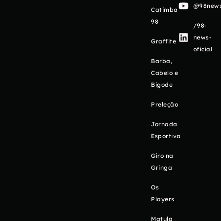
@98newso
Catimba
98
/98-
news-
Graffite
oficial
Barba,
Cabelo e
Bigode
Preleção
Jornada
Esportiva
Giro na
Gringa
Os
Players
Matula