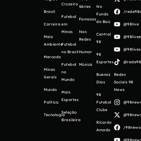
Cruzeiro
Séries
No
Brasil
/rede98o
Fundo
Futebol
Famosos
do Baú
Carreira
em
@98live
Minas
Nas
Central
Meio
@98livee
Redes
98
Ambiente
Futebol
@98live
no Brasil
Humor
98
Mercado
Esportes
@rede98o
Futebol
Música
Minas
no
Buenos
Redes
Gerais
Mundo
Días
Sociais 98
Mundo
News
Mais
98
Esportes
Política
Futebol
@98newso
Clube
Seleção
Tecnologia
@98newso
Brasileira
Ricardo
/98newso
Amado
@98newso