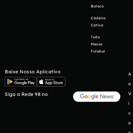
Buteco
Cadeira
Cativa
Tudo
Menos
Futebol
Baixe Nosso Aplicativo
A
o
V
Siga a Rede 98 no
i
v
o
n