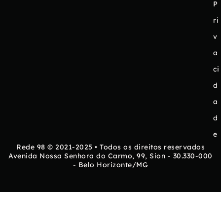
P
ri
v
a
ci
d
a
d
e
Rede 98 © 2021-2025 • Todos os direitos reservados
Avenida Nossa Senhora do Carmo, 99, Sion - 30.330-000
- Belo Horizonte/MG