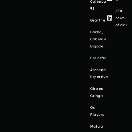
Catimba
98
/98-
news-
Graffite
oficial
Barba,
Cabelo e
Bigode
Preleção
Jornada
Esportiva
Giro na
Gringa
Os
Players
Matula