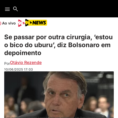
Ao vivo
Se passar por outra cirurgia, ‘estou
o bico do uburu’, diz Bolsonaro em
depoimento
Otávio Rezende
Por
10/06/2025
17:03
O ex-presidente revelou também não ter projetado ser Presidente da República