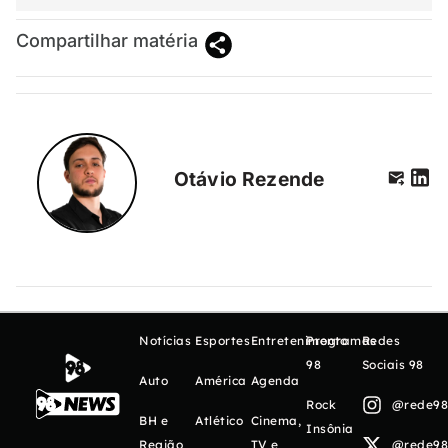
Compartilhar matéria
Otávio Rezende
Notícias
Esportes
Entretenimento
Programas
Redes
98
Sociais 98
Auto
América
Agenda
Rock
@rede98o
BH e
Atlético
Cinema,
Insônia
Região
TV e
@rede98o