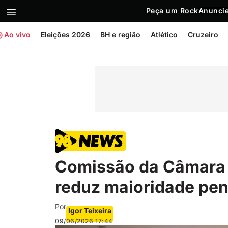
Peça um Rock
Anuncie
Ao vivo
Eleições 2026
BH e região
Atlético
Cruzeiro
Comissão da Câmara 
reduz maioridade pen
Por
Igor Teixeira
09/06/2026
17:44