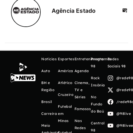
Agência Estado
Notícias
Esportes
Entretenimento
Programas
Redes
98
Sociais 98
Auto
América
Agenda
Rock
@rede98o
BH e
Atlético
Cinema,
Insônia
Região
TV e
@rede98o
Cruzeiro
Séries
No
Brasil
/rede98o
Fundo
Futebol
Famosos
do Baú
Carreira
em
@98live
Minas
Nas
Central
Meio
@98livee
Redes
98
Ambiente
Futebol