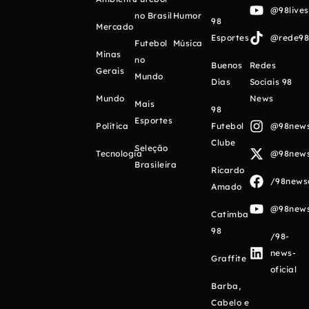
@98live
no Brasil
Humor
98
Mercado
Esportes
@rede98o
Futebol
Música
Minas
no
Buenos
Redes
Gerais
Mundo
Días
Sociais 98
Mundo
News
Mais
98
Esportes
Política
Futebol
@98newso
Clube
Seleção
Tecnologia
@98newso
Brasileira
Ricardo
/98newso
Amado
@98newso
Catimba
98
/98-
news-
Graffite
oficial
Barba,
Cabelo e