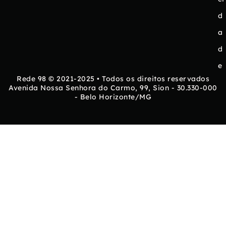
d
a
d
e
Rede 98 © 2021-2025 • Todos os direitos reservados
Avenida Nossa Senhora do Carmo, 99, Sion - 30.330-000
- Belo Horizonte/MG