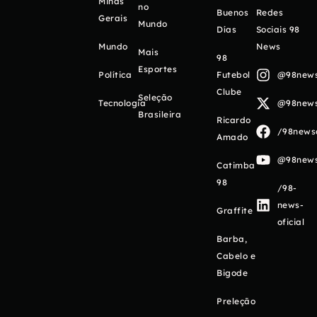
Minas
no
Buenos
Redes
Gerais
Mundo
Días
Sociais 98
Mundo
News
Mais
98
Esportes
Política
Futebol
@98newso
Clube
Seleção
Tecnologia
@98newso
Brasileira
Ricardo
/98newso
Amado
@98newso
Catimba
98
/98-
news-
Graffite
oficial
Barba,
Cabelo e
Bigode
Preleção