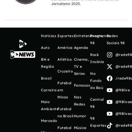
Jornalismo 2025.
Notícias
Esportes
Entretenimento
Programas
Redes
98
Sociais 98
Auto
América
Agenda
Rock
@rede98o
BH e
Atlético
Cinema,
Insônia
Região
TV e
@rede98o
Cruzeiro
Séries
No
Brasil
/rede98o
Fundo
Futebol
Famosos
do Baú
Carreira
em
@98live
Minas
Nas
Central
Meio
@98livee
Redes
98
Ambiente
Futebol
@98live
no Brasil
Humor
98
Mercado
Esportes
@rede98o
Futebol
Música