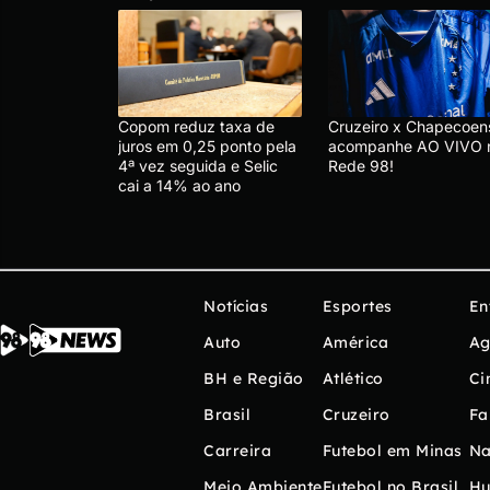
Copom reduz taxa de
Cruzeiro x Chapecoen
juros em 0,25 ponto pela
acompanhe AO VIVO 
4ª vez seguida e Selic
Rede 98!
cai a 14% ao ano
Notícias
Esportes
En
Auto
América
Ag
BH e Região
Atlético
Ci
Brasil
Cruzeiro
Fa
Carreira
Futebol em Minas
Na
Meio Ambiente
Futebol no Brasil
H