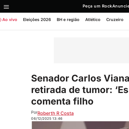
Peça um Rock
Anuncie
Ao vivo
Eleições 2026
BH e região
Atlético
Cruzeiro
Senador Carlos Viana
retirada de tumor: ‘E
comenta filho
Por
Roberth R Costa
06/12/2025
13:46