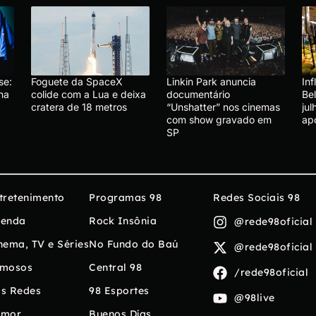
se:
Foguete da SpaceX
Linkin Park anuncia
In
na
colide com a Lua e deixa
documentário
Be
cratera de 18 metros
“Unshatter” nos cinemas
ju
com show gravado em
ap
SP
tretenimento
Programas 98
Redes Sociais 98
enda
Rock Insônia
@rede98oficial
nema, TV e Séries
No Fundo do Baú
@rede98oficial
mosos
Central 98
/rede98oficial
s Redes
98 Esportes
@98live
umor
Buenos Días