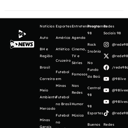
Notícias
Esportes
Entretenimento
Programas
Redes
98
Sociais 98
Auto
América
Agenda
Rock
@rede98o
BH e
Atlético
Cinema,
Insônia
Região
TV e
@rede98o
Cruzeiro
Séries
No
Brasil
/rede98o
Fundo
Futebol
Famosos
do Baú
Carreira
em
@98live
Minas
Nas
Central
Meio
@98livee
Redes
98
Ambiente
Futebol
@98live
no Brasil
Humor
98
Mercado
Esportes
@rede98o
Futebol
Música
Minas
no
Buenos
Redes
Gerais