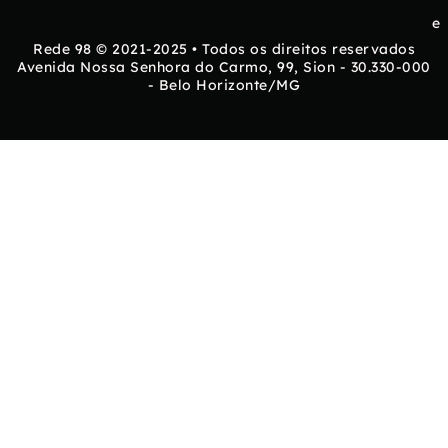
e
Rede 98 © 2021-2025 • Todos os direitos reservados
Avenida Nossa Senhora do Carmo, 99, Sion - 30.330-000
- Belo Horizonte/MG