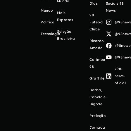
Mundo
Días
Sociais 98
Mundo
News
Mais
98
Esportes
Política
Futebol
@98newso
Clube
Seleção
Tecnologia
@98newso
Brasileira
Ricardo
/98newso
Amado
@98newso
Catimba
98
/98-
news-
Graffite
oficial
Barba,
Cabelo e
Bigode
Preleção
Jornada