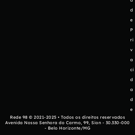
a
d
e
P
ri
v
a
ci
d
a
d
e
Rede 98 © 2021-2025 • Todos os direitos reservados
Avenida Nossa Senhora do Carmo, 99, Sion - 30.330-000
- Belo Horizonte/MG