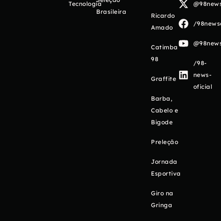
Tecnologia
@98newso
Brasileira
Ricardo
/98newso
Amado
@98newso
Catimba
98
/98-
news-
Graffite
oficial
Barba,
Cabelo e
Bigode
Preleção
Jornada
Esportiva
Giro na
Gringa