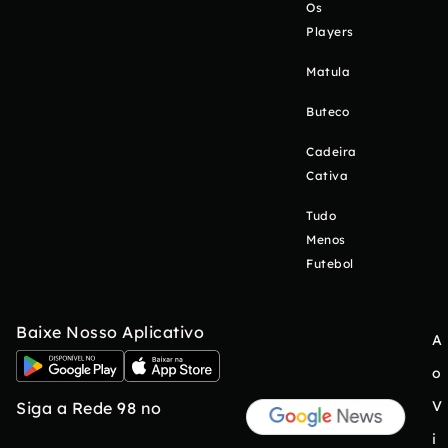
Os
Players
Matula
Buteco
Cadeira
Cativa
Tudo
Menos
Futebol
Baixe Nosso Aplicativo
A
o
V
Siga a Rede 98 no
i