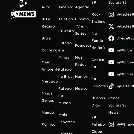
98
Sociais 98
Auto
América
Agenda
Rock
@rede98o
BH e
Atlético
Cinema,
Insônia
Região
TV e
@rede98o
Cruzeiro
Séries
No
Brasil
/rede98o
Fundo
Futebol
Famosos
do Baú
Carreira
em
@98live
Minas
Nas
Central
Meio
@98livee
Redes
98
Ambiente
Futebol
@98live
no Brasil
Humor
98
Mercado
Esportes
@rede98o
Futebol
Música
Minas
no
Buenos
Redes
Gerais
Mundo
Días
Sociais 98
Mundo
News
Mais
98
Esportes
Política
Futebol
@98newso
Clube
Seleção