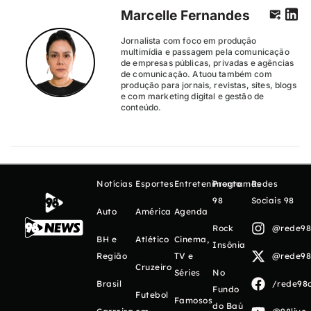
Marcelle Fernandes
Jornalista com foco em produção
multimídia e passagem pela comunicação
de empresas públicas, privadas e agências
de comunicação. Atuou também com
produção para jornais, revistas, sites, blogs
e com marketing digital e gestão de
conteúdo.
Notícias
Esportes
Entretenimento
Programas
Redes
98
Sociais 98
Auto
América
Agenda
Rock
@rede98o
BH e
Atlético
Cinema,
Insônia
Região
TV e
@rede98o
Cruzeiro
Séries
No
Brasil
/rede98o
Fundo
Futebol
Famosos
do Baú