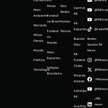
Carreira
em
@98live
Minas
Nas
Central
Meio
@98livee
Redes
98
Ambiente
Futebol
@98live
no Brasil
Humor
98
Mercado
Esportes
@rede98o
Futebol
Música
Minas
no
Buenos
Redes
Gerais
Mundo
Días
Sociais 98
Mundo
News
Mais
98
Esportes
Política
Futebol
@98newso
Clube
Seleção
Tecnologia
@98newso
Brasileira
Ricardo
/98newso
Amado
@98newso
Catimba
98
/98-
news-
Graffite