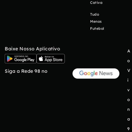
Cativa
Tudo
Menos
Futebol
Baixe Nosso Aplicativo
A
o
V
Siga a Rede 98 no
i
v
o
n
a
9