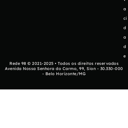
a
ci
d
a
d
e
Rede 98 © 2021-2025 • Todos os direitos reservados
Avenida Nossa Senhora do Carmo, 99, Sion - 30.330-000
- Belo Horizonte/MG