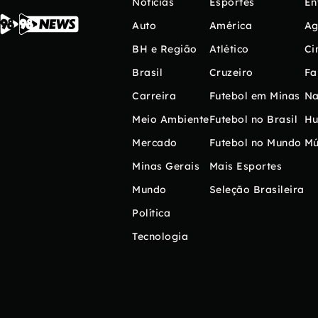
Notícias
Esportes
En
Auto
América
Ag
BH e Região
Atlético
Ci
Brasil
Cruzeiro
Fa
Carreira
Futebol em Minas
Na
Meio Ambiente
Futebol no Brasil
H
Mercado
Futebol no Mundo
Mú
Minas Gerais
Mais Esportes
Mundo
Seleção Brasileira
Política
Tecnologia