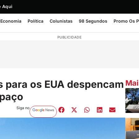
 Aqui
Economia
Política
Colunistas
98 Segundos
Promo Os P
PUBLICIDADE
s para os EUA despencam
Mai
spaço
Siga no