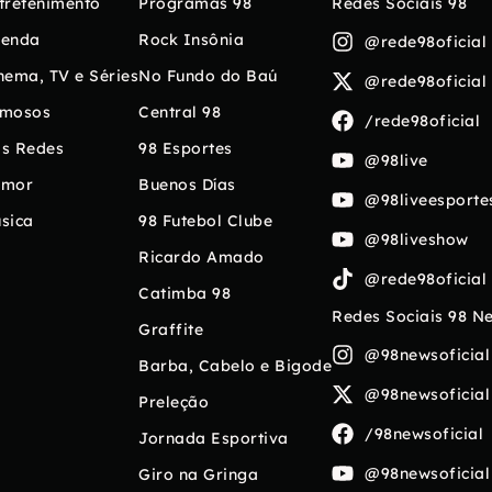
tretenimento
Programas 98
Redes Sociais 98
enda
Rock Insônia
@rede98oficial
nema, TV e Séries
No Fundo do Baú
@rede98oficial
mosos
Central 98
/rede98oficial
s Redes
98 Esportes
@98live
umor
Buenos Días
@98liveesporte
sica
98 Futebol Clube
@98liveshow
Ricardo Amado
@rede98oficial
Catimba 98
Redes Sociais 98 N
Graffite
@98newsoficial
Barba, Cabelo e Bigode
@98newsoficial
Preleção
/98newsoficial
Jornada Esportiva
@98newsoficial
Giro na Gringa