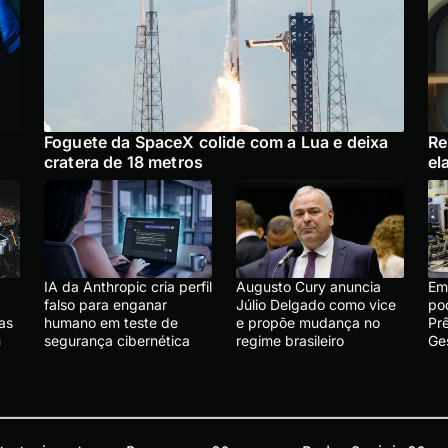
Foguete da SpaceX colide com a Lua e deixa
Re
cratera de 18 metros
el
IA da Anthropic cria perfil
Augusto Cury anuncia
Em
falso para enganar
Júlio Delgado como vice
po
as
humano em teste de
e propõe mudança no
Pr
m
segurança cibernética
regime brasileiro
Ge