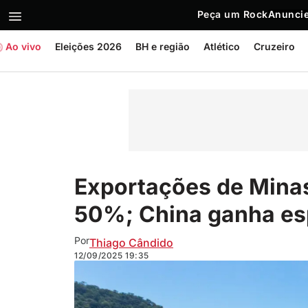
Peça um Rock
Anuncie
Ao vivo
Eleições 2026
BH e região
Atlético
Cruzeiro
Exportações de Mina
50%; China ganha e
Por
Thiago Cândido
12/09/2025
19:35