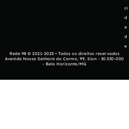
ci
d
a
d
e
Rede 98 © 2021-2025 • Todos os direitos reservados
Avenida Nossa Senhora do Carmo, 99, Sion - 30.330-000
- Belo Horizonte/MG