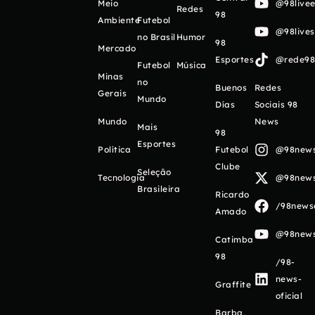
Meio
@98livee
Redes
98
Ambiente
Futebol
@98live
no Brasil
Humor
98
Mercado
Esportes
@rede98o
Futebol
Música
Minas
no
Buenos
Redes
Gerais
Mundo
Días
Sociais 98
Mundo
News
Mais
98
Esportes
Política
Futebol
@98newso
Clube
Seleção
Tecnologia
@98newso
Brasileira
Ricardo
/98newso
Amado
@98newso
Catimba
98
/98-
news-
Graffite
oficial
Barba,