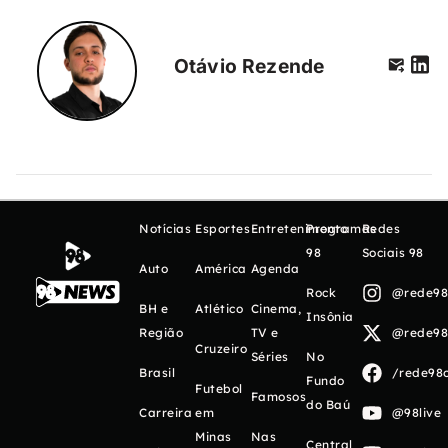
Otávio Rezende
Notícias
Esportes
Entretenimento
Programas
Redes
98
Sociais 98
Auto
América
Agenda
Rock
@rede98o
BH e
Atlético
Cinema,
Insônia
Região
TV e
@rede98o
Cruzeiro
Séries
No
Brasil
/rede98o
Fundo
Futebol
Famosos
do Baú
Carreira
em
@98live
Minas
Nas
Central