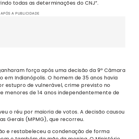
indo todas as determinações do CNJ”.
 APÓS A PUBLICIDADE
 ganharam força após uma decisão da 9ª Câmara
o em Indianópolis. O homem de 35 anos havia
r estupro de vulnerável, crime previsto no
ege menores de 14 anos independentemente de
veu o réu por maioria de votos. A decisão causou
nas Gerais (MPMG), que recorreu.
ição e restabeleceu a condenação de forma
omem e também da mãe da menina. O Ministério