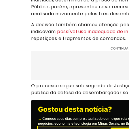
Público, porém, apresentou novo recurs
analisada novamente pelos três desemb
A decisão também chamou atenção pela 
indicavam
possível uso inadequado de inte
repetições e fragmentos de comandos.
CONTINUA
O processo segue sob segredo de Justi
pública da defesa do desembargador so
Gostou desta notícia?
→
Comece seus dias sempre atualizado com o que rola 
negócios, economia e tecnologia em Minas Gerais, no Br