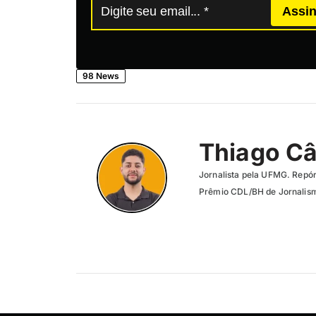
Assin
98 News
Thiago C
Jornalista pela UFMG. Repór
Prêmio CDL/BH de Jornalism