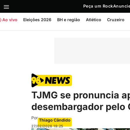
Peça um Rock
Anuncie
Ao vivo
Eleições 2026
BH e região
Atlético
Cruzeiro
TJMG se pronuncia a
desembargador pelo
Por
Thiago Cândido
27/02/2026
19:25