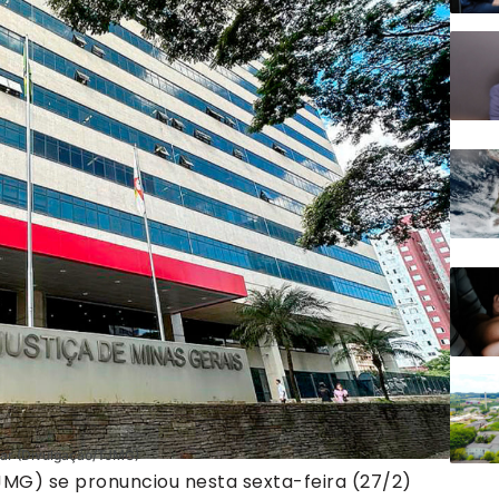
ar (Divulgação/TJMG)
TJMG) se pronunciou nesta sexta-feira (27/2)