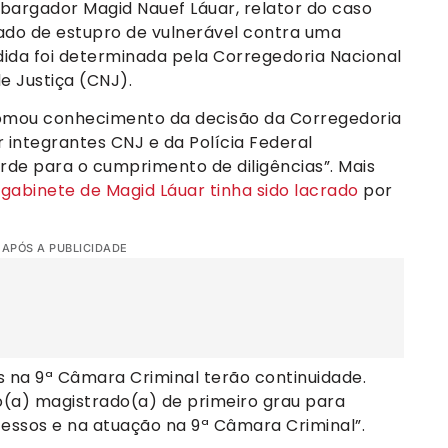
argador Magid Nauef Láuar, relator do caso
do de estupro de vulnerável contra uma
edida foi determinada pela Corregedoria Nacional
e Justiça (CNJ).
tomou conhecimento da decisão da Corregedoria
integrantes CNJ e da Polícia Federal
rde para o cumprimento de diligências”. Mais
o
gabinete de Magid Láuar tinha sido lacrado
por
 APÓS A PUBLICIDADE
s na 9ª Câmara Criminal terão continuidade.
(a) magistrado(a) de primeiro grau para
ocessos e na atuação na 9ª Câmara Criminal”.