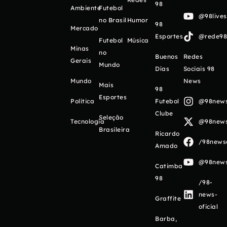
98
Ambiente
Futebol
@98live
no Brasil
Humor
98
Mercado
Esportes
@rede98o
Futebol
Música
Minas
no
Buenos
Redes
Gerais
Mundo
Días
Sociais 98
Mundo
News
Mais
98
Esportes
Política
Futebol
@98newso
Clube
Seleção
Tecnologia
@98newso
Brasileira
Ricardo
/98newso
Amado
@98newso
Catimba
98
/98-
news-
Graffite
oficial
Barba,