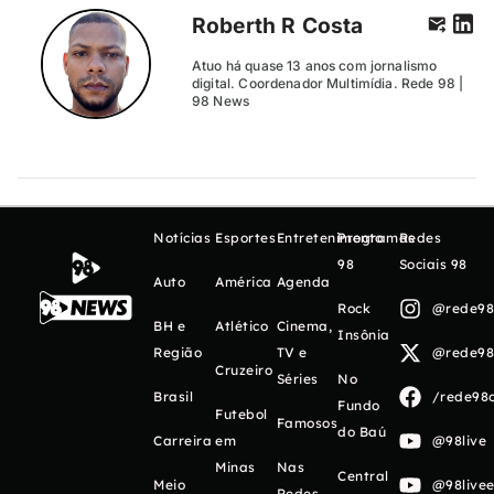
Roberth R Costa
Atuo há quase 13 anos com jornalismo
digital. Coordenador Multimídia. Rede 98 |
98 News
Notícias
Esportes
Entretenimento
Programas
Redes
98
Sociais 98
Auto
América
Agenda
Rock
@rede98o
BH e
Atlético
Cinema,
Insônia
Região
TV e
@rede98o
Cruzeiro
Séries
No
Brasil
/rede98o
Fundo
Futebol
Famosos
do Baú
Carreira
em
@98live
Minas
Nas
Central
Meio
@98livee
Redes