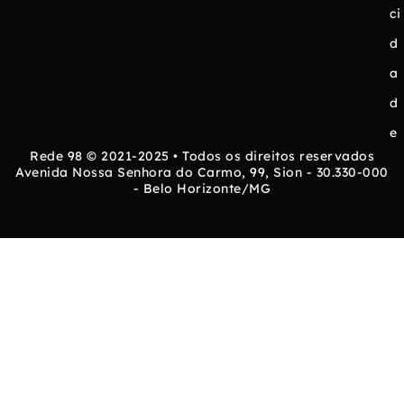
ci
d
a
d
e
Rede 98 © 2021-2025 • Todos os direitos reservados
Avenida Nossa Senhora do Carmo, 99, Sion - 30.330-000
- Belo Horizonte/MG