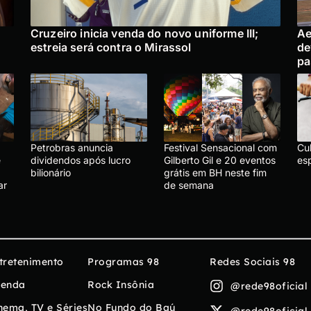
Cruzeiro inicia venda do novo uniforme III;
Ae
estreia será contra o Mirassol
de
pa
Petrobras anuncia
Festival Sensacional com
Cu
e
dividendos após lucro
Gilberto Gil e 20 eventos
es
bilionário
grátis em BH neste fim
ar
de semana
tretenimento
Programas 98
Redes Sociais 98
enda
Rock Insônia
@rede98oficial
nema, TV e Séries
No Fundo do Baú
@rede98oficial