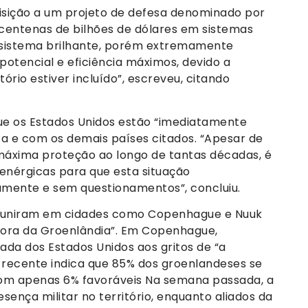
uisição a um projeto de defesa denominado por
 centenas de bilhões de dólares em sistemas
e sistema brilhante, porém extremamente
otencial e eficiência máximos, devido a
itório estiver incluído”, escreveu, citando
que os Estados Unidos estão “imediatamente
 e com os demais países citados. “Apesar de
a máxima proteção ao longo de tantas décadas, é
nérgicas para que esta situação
amente e sem questionamentos”, concluiu.
reuniram em cidades como Copenhague e Nuuk
Fora da Groenlândia”. Em Copenhague,
a dos Estados Unidos aos gritos de “a
 recente indica que 85% dos groenlandeses se
com apenas 6% favoráveis Na semana passada, a
ença militar no território, enquanto aliados da