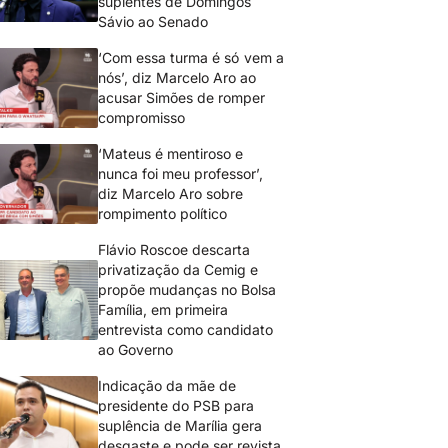
suplentes de Domingos
Sávio ao Senado
‘Com essa turma é só vem a
nós’, diz Marcelo Aro ao
acusar Simões de romper
compromisso
‘Mateus é mentiroso e
nunca foi meu professor’,
diz Marcelo Aro sobre
rompimento político
Flávio Roscoe descarta
privatização da Cemig e
propõe mudanças no Bolsa
Família, em primeira
entrevista como candidato
ao Governo
Indicação da mãe de
presidente do PSB para
suplência de Marília gera
desgaste e pode ser revista