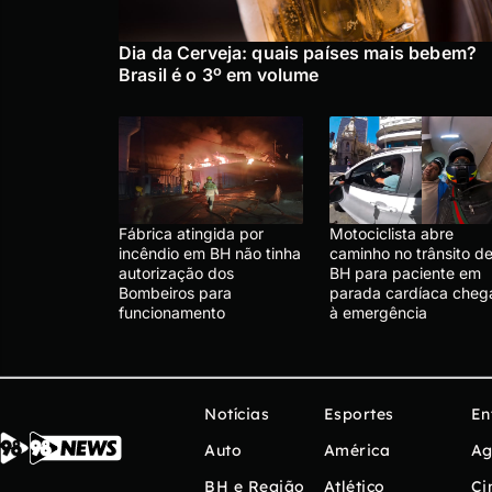
Dia da Cerveja: quais países mais bebem?
Brasil é o 3º em volume
Fábrica atingida por
Motociclista abre
incêndio em BH não tinha
caminho no trânsito d
autorização dos
BH para paciente em
Bombeiros para
parada cardíaca cheg
funcionamento
à emergência
Notícias
Esportes
En
Auto
América
Ag
BH e Região
Atlético
Ci