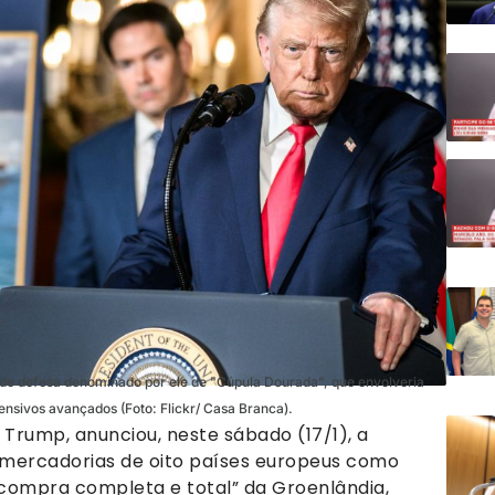
o de defesa denominado por ele de "Cúpula Dourada", que envolveria
ensivos avançados (Foto: Flickr/ Casa Branca).
 Trump, anunciou, neste sábado (17/1), a
e mercadorias de oito países europeus como
compra completa e total” da Groenlândia,