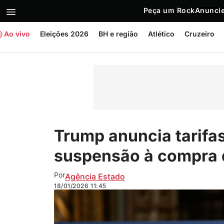
Peça um Rock
Anuncie
Ao vivo
Eleições 2026
BH e região
Atlético
Cruzeiro
Trump anuncia tarifa
suspensão à compra 
Por
Agência Estado
18/01/2026
11:45