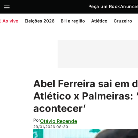
Peça um Rock
Anuncie
Ao vivo
Eleições 2026
BH e região
Atlético
Cruzeiro
Abel Ferreira sai em 
Atlético x Palmeiras:
acontecer’
Por
Otávio Rezende
29/01/2026
08:30