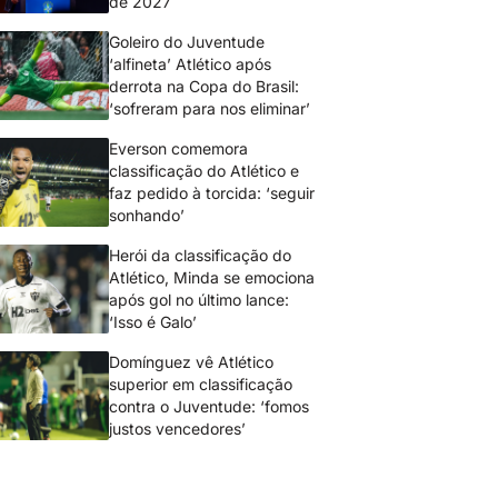
de 2027
Goleiro do Juventude
‘alfineta’ Atlético após
derrota na Copa do Brasil:
‘sofreram para nos eliminar’
Everson comemora
classificação do Atlético e
faz pedido à torcida: ‘seguir
sonhando’
Herói da classificação do
Atlético, Minda se emociona
após gol no último lance:
‘Isso é Galo’
Domínguez vê Atlético
superior em classificação
contra o Juventude: ‘fomos
justos vencedores’