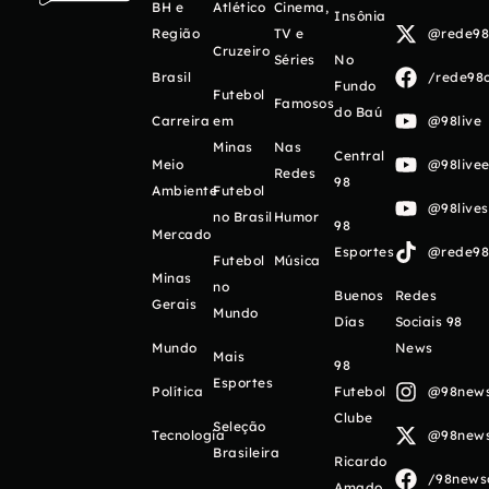
BH e
Atlético
Cinema,
Insônia
Região
TV e
@rede98o
Cruzeiro
Séries
No
Brasil
/rede98o
Fundo
Futebol
Famosos
do Baú
Carreira
em
@98live
Minas
Nas
Central
Meio
@98livee
Redes
98
Ambiente
Futebol
@98live
no Brasil
Humor
98
Mercado
Esportes
@rede98o
Futebol
Música
Minas
no
Buenos
Redes
Gerais
Mundo
Días
Sociais 98
Mundo
News
Mais
98
Esportes
Política
Futebol
@98newso
Clube
Seleção
Tecnologia
@98newso
Brasileira
Ricardo
/98newso
Amado