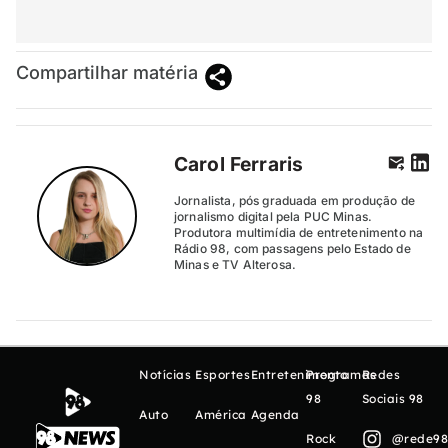
Compartilhar matéria
Carol Ferraris
Jornalista, pós graduada em produção de
jornalismo digital pela PUC Minas.
Produtora multimídia de entretenimento na
Rádio 98, com passagens pelo Estado de
Minas e TV Alterosa.
Notícias
Esportes
Entretenimento
Programas
Redes
98
Sociais 98
Auto
América
Agenda
Rock
@rede98o