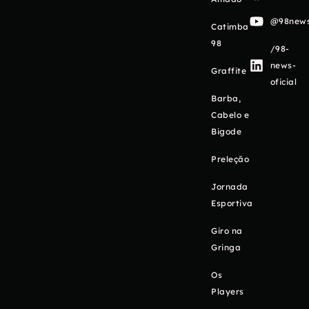
@98newso
Catimba
98
/98-
news-
Graffite
oficial
Barba,
Cabelo e
Bigode
Preleção
Jornada
Esportiva
Giro na
Gringa
Os
Players