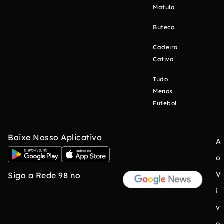
Matula
Buteco
Cadeira
Cativa
Tudo
Menos
Futebol
Baixe Nosso Aplicativo
A
o
V
Siga a Rede 98 no
i
v
o