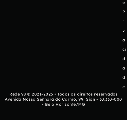
e
P
ri
v
a
ci
d
a
d
e
Rede 98 © 2021-2025 • Todos os direitos reservados
Avenida Nossa Senhora do Carmo, 99, Sion - 30.330-000
- Belo Horizonte/MG