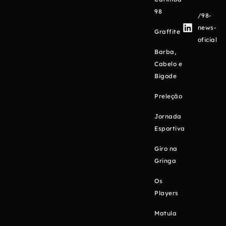
98
/98-
news-
Graffite
oficial
Barba,
Cabelo e
Bigode
Preleção
Jornada
Esportiva
Giro na
Gringa
Os
Players
Matula