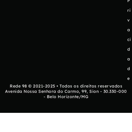
P
ri
v
a
ci
d
a
d
e
Rede 98 © 2021-2025 • Todos os direitos reservados
Avenida Nossa Senhora do Carmo, 99, Sion - 30.330-000
- Belo Horizonte/MG