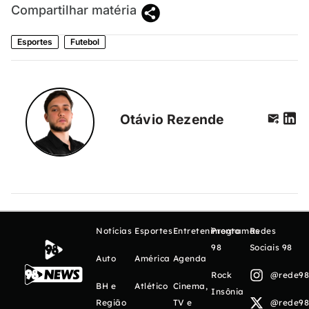
Compartilhar matéria
Esportes
Futebol
Otávio Rezende
Notícias
Esportes
Entretenimento
Programas
Redes
98
Sociais 98
Auto
América
Agenda
Rock
@rede98o
BH e
Atlético
Cinema,
Insônia
Região
TV e
@rede98o