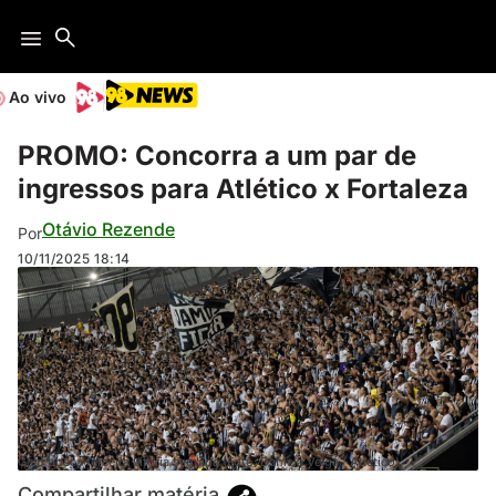
Ao vivo
PROMO: Concorra a um par de
ingressos para Atlético x Fortaleza
Otávio Rezende
Por
10/11/2025
18:14
Galo busca terceira vitória seguida (Foto: Daniela Veiga / Atlético)
Compartilhar matéria