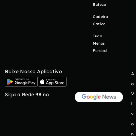
Buteco
Cadeira
Cativa
Tudo
Menos
Futebol
Baixe Nosso Aplicativo
A
o
V
Siga a Rede 98 no
i
v
o
n