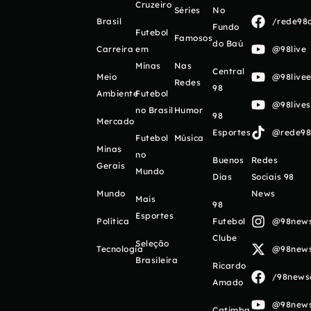
Cruzeiro
Séries
No
Brasil
/rede98o
Fundo
Futebol
Famosos
do Baú
Carreira
em
@98live
Minas
Nas
Central
Meio
@98livee
Redes
98
Ambiente
Futebol
@98live
no Brasil
Humor
98
Mercado
Esportes
@rede98o
Futebol
Música
Minas
no
Buenos
Redes
Gerais
Mundo
Días
Sociais 98
Mundo
News
Mais
98
Esportes
Política
Futebol
@98newso
Clube
Seleção
Tecnologia
@98newso
Brasileira
Ricardo
/98newso
Amado
@98newso
Catimba