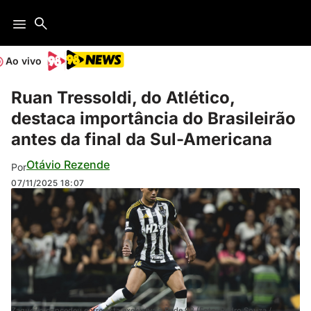
Ao vivo
Ruan Tressoldi, do Atlético,
destaca importância do Brasileirão
antes da final da Sul-Americana
Otávio Rezende
Por
07/11/2025
18:07
Zagueiro concedeu entrevista exclusiva à Rede 98 (Foto: Pedro Souza /