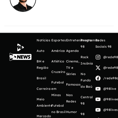
Notícias
Esportes
Entretenimento
Programas
Redes
98
Sociais 98
Auto
América
Agenda
Rock
@rede98o
BH e
Atlético
Cinema,
Insônia
Região
TV e
@rede98o
Cruzeiro
Séries
No
Brasil
/rede98o
Fundo
Futebol
Famosos
do Baú
Carreira
em
@98live
Minas
Nas
Central
Meio
@98livee
Redes
98
Ambiente
Futebol
@98live
no Brasil
Humor
98
Mercado