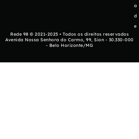
a
d
e
Rede 98 © 2021-2025 • Todos os direitos reservados
Avenida Nossa Senhora do Carmo, 99, Sion - 30.330-000
- Belo Horizonte/MG