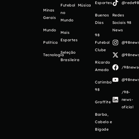
Esportes
@rede98o
Futebol
Música
Minas
no
Buenos
Redes
Gerais
Mundo
Días
Sociais 98
Mundo
News
Mais
98
Esportes
Política
Futebol
@98newso
Clube
Seleção
Tecnologia
@98newso
Brasileira
Ricardo
/98newso
Amado
@98newso
Catimba
98
/98-
news-
Graffite
oficial
Barba,
Cabelo e
Bigode