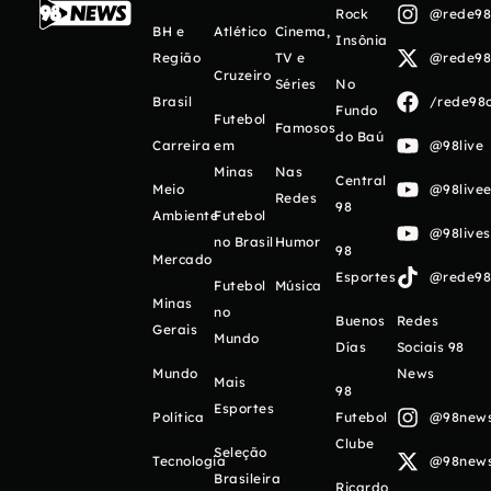
Rock
@rede98o
BH e
Atlético
Cinema,
Insônia
Região
TV e
@rede98o
Cruzeiro
Séries
No
Brasil
/rede98o
Fundo
Futebol
Famosos
do Baú
Carreira
em
@98live
Minas
Nas
Central
Meio
@98livee
Redes
98
Ambiente
Futebol
@98live
no Brasil
Humor
98
Mercado
Esportes
@rede98o
Futebol
Música
Minas
no
Buenos
Redes
Gerais
Mundo
Días
Sociais 98
Mundo
News
Mais
98
Esportes
Política
Futebol
@98newso
Clube
Seleção
Tecnologia
@98newso
Brasileira
Ricardo