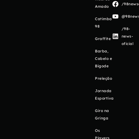
/98newso
Amado
@98newso
Catimba
98
/98-
news-
Graffite
oficial
Barba,
Cabelo e
Bigode
Preleção
Jornada
Esportiva
Giro na
Gringa
Os
Players