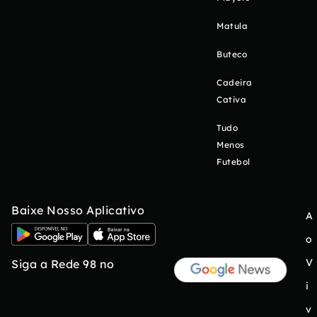
Matula
Buteco
Cadeira
Cativa
Tudo
Menos
Futebol
Baixe Nosso Aplicativo
A
o
V
Siga a Rede 98 no
i
v