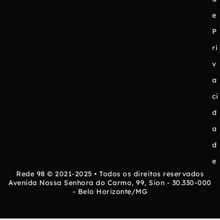
e
P
ri
v
a
ci
d
a
d
e
Rede 98 © 2021-2025 • Todos os direitos reservados
Avenida Nossa Senhora do Carmo, 99, Sion - 30.330-000
- Belo Horizonte/MG