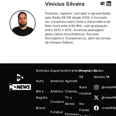
Vinícius Silveira
Produtor, repórter, narrador e apresentador
pela Rádio 98 FM desde 2018, é formado
em Jornalismo pelo Centro Universitário de
Belo Horizonte (UNI-BH), com graduação
entre 2012 e 2015. Acumula passagens
pelas rádios Inconfidência, Sucesso
Divinópolis e Transamérica, além de jornais
da Sempre Editora.
Notícias
Esportes
Entretenimento
Programas
Redes
98
Sociais 98
Auto
América
Agenda
Rock
@rede98o
BH e
Atlético
Cinema,
Insônia
Região
TV e
@rede98o
Cruzeiro
Séries
No
Brasil
/rede98o
Fundo
Futebol
Famosos