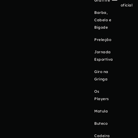
Graffite
oficial
Barba,
Cabelo e
Bigode
Preleção
Jornada
Esportiva
Giro na
Gringa
Os
Players
Matula
Buteco
Cadeira