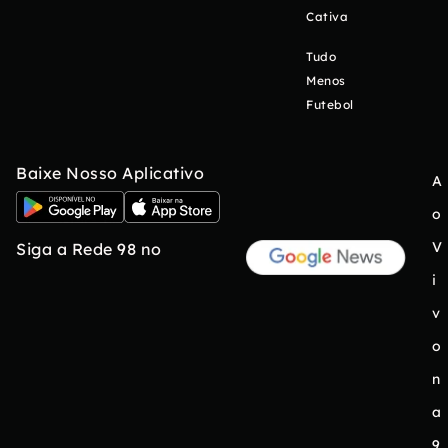
Cativa
Tudo
Menos
Futebol
Baixe Nosso Aplicativo
A
o
V
Siga a Rede 98 no
i
v
o
n
a
9