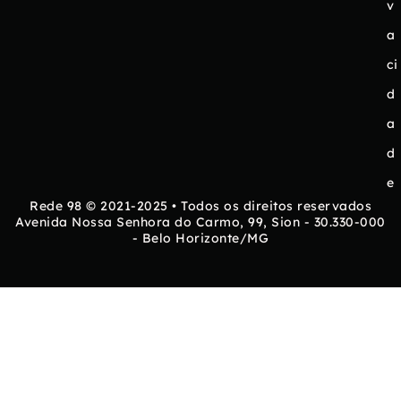
v
a
ci
d
a
d
e
Rede 98 © 2021-2025 • Todos os direitos reservados
Avenida Nossa Senhora do Carmo, 99, Sion - 30.330-000
- Belo Horizonte/MG