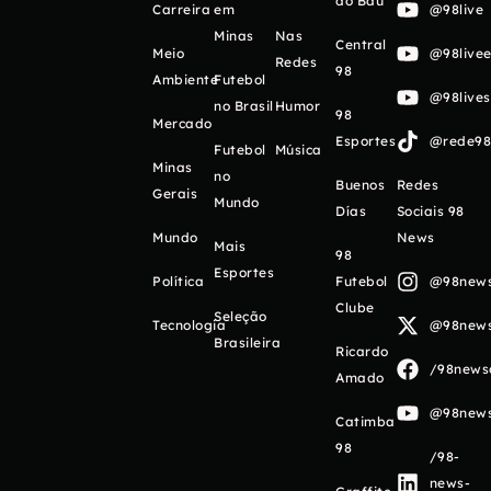
do Baú
Carreira
em
@98live
Minas
Nas
Central
Meio
@98livee
Redes
98
Ambiente
Futebol
@98live
no Brasil
Humor
98
Mercado
Esportes
@rede98o
Futebol
Música
Minas
no
Buenos
Redes
Gerais
Mundo
Días
Sociais 98
Mundo
News
Mais
98
Esportes
Política
Futebol
@98newso
Clube
Seleção
Tecnologia
@98newso
Brasileira
Ricardo
/98newso
Amado
@98newso
Catimba
98
/98-
news-