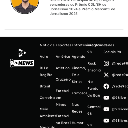
vencedoras do Prêmio CDL/BH de
Jornalismo 2024 e Prêmio Mercantil de
Jornalismo 2025.
Notícias
Esportes
Entretenimento
Programas
Redes
98
Sociais 98
Auto
América
Agenda
Rock
@rede98o
BH e
Atlético
Cinema,
Insônia
Região
TV e
@rede98o
Cruzeiro
Séries
No
Brasil
/rede98o
Fundo
Futebol
Famosos
do Baú
Carreira
em
@98live
Minas
Nas
Central
Meio
@98livee
Redes
98
Ambiente
Futebol
@98live
no Brasil
Humor
98
Mercado