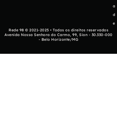
a
d
e
Rede 98 © 2021-2025 • Todos os direitos reservados
Avenida Nossa Senhora do Carmo, 99, Sion - 30.330-000
- Belo Horizonte/MG