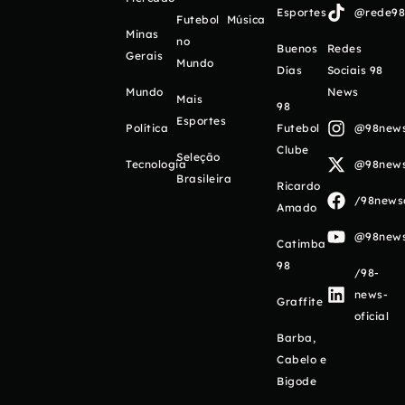
Esportes
@rede98o
Futebol
Música
Minas
no
Buenos
Redes
Gerais
Mundo
Días
Sociais 98
Mundo
News
Mais
98
Esportes
Política
Futebol
@98newso
Clube
Seleção
Tecnologia
@98newso
Brasileira
Ricardo
/98newso
Amado
@98newso
Catimba
98
/98-
news-
Graffite
oficial
Barba,
Cabelo e
Bigode