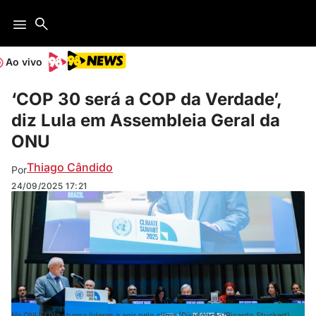
Ao vivo
‘COP 30 será a COP da Verdade’,
diz Lula em Assembleia Geral da
ONU
Thiago Cândido
Por
24/09/2025
17:21
Na ONU, Lula chama líderes a agir pelo clima (Divulgação/Ricardo Stuckert)