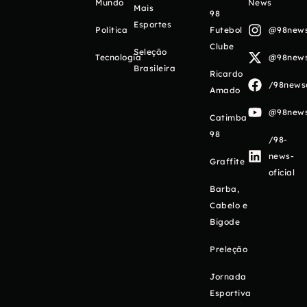
Mundo
News
Mais
98
Esportes
Política
Futebol
@98newso
Clube
Seleção
Tecnologia
@98newso
Brasileira
Ricardo
/98newso
Amado
@98newso
Catimba
98
/98-
news-
Graffite
oficial
Barba,
Cabelo e
Bigode
Preleção
Jornada
Esportiva