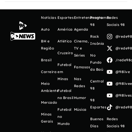
Notícias
Esportes
Entretenimento
Programas
Redes
98
Sociais 98
Auto
América
Agenda
Rock
@rede98o
BH e
Atlético
Cinema,
Insônia
Região
TV e
@rede98o
Cruzeiro
Séries
No
Brasil
/rede98o
Fundo
Futebol
Famosos
do Baú
Carreira
em
@98live
Minas
Nas
Central
Meio
@98livee
Redes
98
Ambiente
Futebol
@98live
no Brasil
Humor
98
Mercado
Esportes
@rede98o
Futebol
Música
Minas
no
Buenos
Redes
Gerais
Mundo
Días
Sociais 98