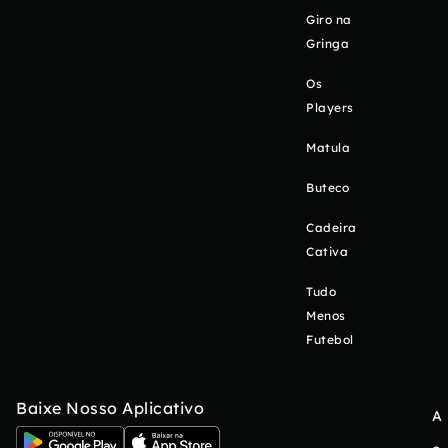
Giro na
Gringa
Os
Players
Matula
Buteco
Cadeira
Cativa
Tudo
Menos
Futebol
Baixe Nosso Aplicativo
A