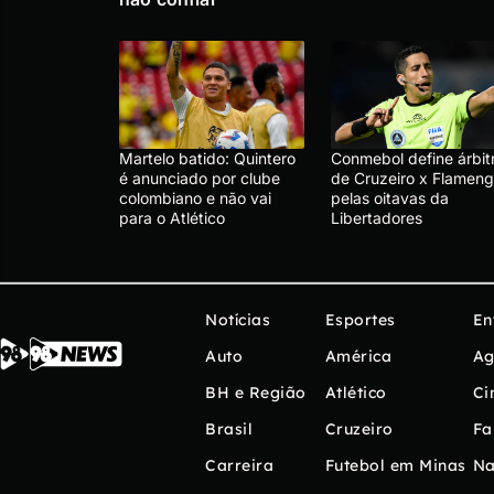
Martelo batido: Quintero
Conmebol define árbit
é anunciado por clube
de Cruzeiro x Flameng
colombiano e não vai
pelas oitavas da
para o Atlético
Libertadores
Notícias
Esportes
En
Auto
América
Ag
BH e Região
Atlético
Ci
Brasil
Cruzeiro
Fa
Carreira
Futebol em Minas
Na