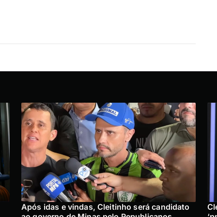
Após idas e vindas, Cleitinho será candidato
Cl
ao governo de Minas pelo Republicanos
‘p