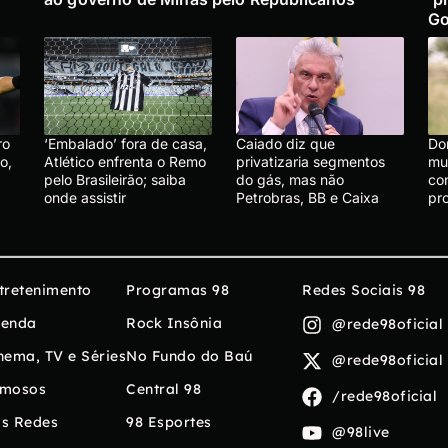
Go
ro
‘Embalado’ fora de casa,
Caiado diz que
Do
o,
Atlético enfrenta o Remo
privatizaria segmentos
mu
pelo Brasileirão; saiba
do gás, mas não
co
onde assistir
Petrobras, BB e Caixa
pr
tretenimento
Programas 98
Redes Sociais 98
enda
Rock Insônia
@rede98oficial
nema, TV e Séries
No Fundo do Baú
@rede98oficial
mosos
Central 98
/rede98oficial
s Redes
98 Esportes
@98live