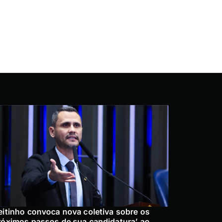
eitinho convoca nova coletiva sobre os
róximos passos de sua candidatura’ ao