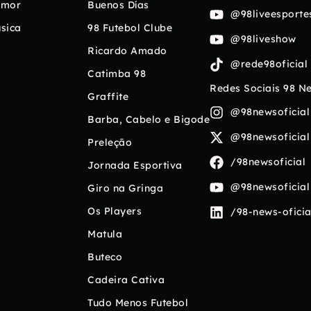
umor
Buenos Días
@98liveesporte
sica
98 Futebol Clube
@98liveshow
Ricardo Amado
@rede98oficial
Catimba 98
Redes Sociais 98 N
Graffite
@98newsoficial
Barba, Cabelo e Bigode
@98newsoficial
Preleção
/98newsoficial
Jornada Esportiva
@98newsoficial
Giro na Gringa
Os Players
/98-news-oficia
Matula
Buteco
Cadeira Cativa
Tudo Menos Futebol