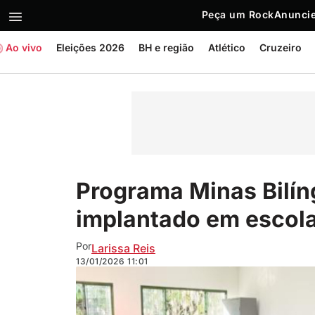
Peça um Rock
Anuncie
Ao vivo
Eleições 2026
BH e região
Atlético
Cruzeiro
Programa Minas Bilín
implantado em escol
Por
Larissa Reis
13/01/2026
11:01