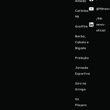
Amado
@98newso
Catimba
98
/98-
news-
Graffite
oficial
Barba,
Cabelo e
Bigode
Preleção
Jornada
Esportiva
Giro na
Gringa
Os
Players