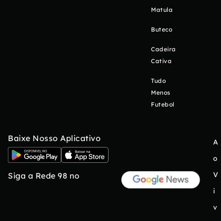
Matula
Buteco
Cadeira
Cativa
Tudo
Menos
Futebol
Baixe Nosso Aplicativo
A
o
V
Siga a Rede 98 no
i
v