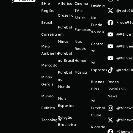
BH e
Atlético
Cinema,
Insônia
Região
TV e
@rede98o
Cruzeiro
Séries
No
Brasil
/rede98o
Fundo
Futebol
Famosos
do Baú
Carreira
em
@98live
Minas
Nas
Central
Meio
@98livee
Redes
98
Ambiente
Futebol
@98live
no Brasil
Humor
98
Mercado
Esportes
@rede98o
Futebol
Música
Minas
no
Buenos
Redes
Gerais
Mundo
Días
Sociais 98
Mundo
News
Mais
98
Esportes
Política
Futebol
@98newso
Clube
Seleção
Tecnologia
@98newso
Brasileira
Ricardo
/98newso