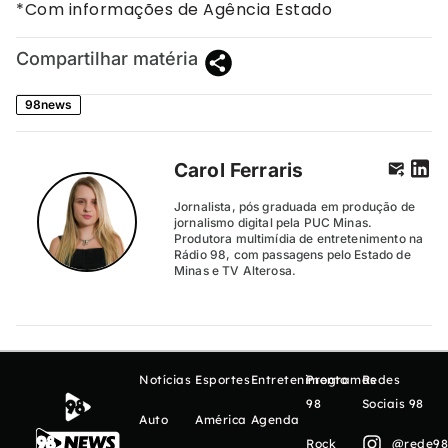
*Com informações de Agência Estado
Compartilhar matéria
98news
Carol Ferraris
Jornalista, pós graduada em produção de
jornalismo digital pela PUC Minas.
Produtora multimídia de entretenimento na
Rádio 98, com passagens pelo Estado de
Minas e TV Alterosa.
Notícias
Esportes
Entretenimento
Programas
Redes
98
Sociais 98
Auto
América
Agenda
Rock
@rede98o