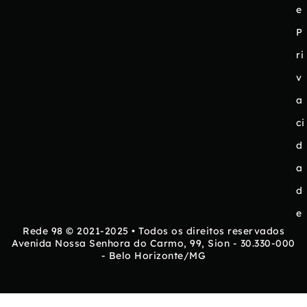
e
P
ri
v
a
ci
d
a
d
e
Rede 98 © 2021-2025 • Todos os direitos reservados
Avenida Nossa Senhora do Carmo, 99, Sion - 30.330-000
- Belo Horizonte/MG