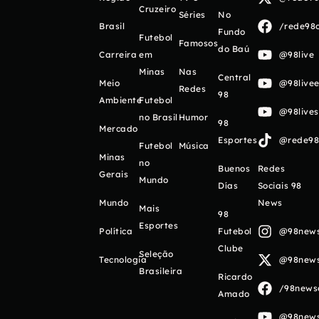
Cruzeiro
Séries
No
Brasil
/rede98o
Fundo
Futebol
Famosos
do Baú
Carreira
em
@98live
Minas
Nas
Central
Meio
@98livee
Redes
98
Ambiente
Futebol
@98live
no Brasil
Humor
98
Mercado
Esportes
@rede98o
Futebol
Música
Minas
no
Buenos
Redes
Gerais
Mundo
Días
Sociais 98
Mundo
News
Mais
98
Esportes
Política
Futebol
@98newso
Clube
Seleção
Tecnologia
@98newso
Brasileira
Ricardo
/98newso
Amado
@98newso