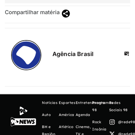
Compartilhar matéria
Agência Brasil
Notícias
Esportes
Entretenimento
Programas
Redes
98
Sociais 98
Auto
América
Agenda
Rock
@rede98o
BH e
Atlético
Cinema,
Insônia
Região
TV e
@rede98o