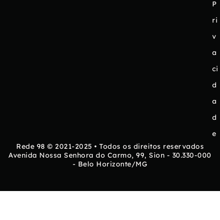
P
ri
v
a
ci
d
a
d
e
Rede 98 © 2021-2025 • Todos os direitos reservados
Avenida Nossa Senhora do Carmo, 99, Sion - 30.330-000
- Belo Horizonte/MG