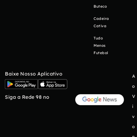
Buteco
Cadeira
Cativa
Tudo
Menos
Futebol
Baixe Nosso Aplicativo
A
o
V
Siga a Rede 98 no
i
v
o
n