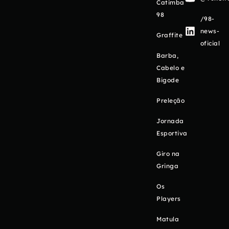
Catimba
98
/98-
news-
Graffite
oficial
Barba,
Cabelo e
Bigode
Preleção
Jornada
Esportiva
Giro na
Gringa
Os
Players
Matula