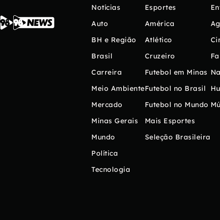
Notícias
Esportes
En
Auto
América
Ag
BH e Região
Atlético
Ci
Brasil
Cruzeiro
Fa
Carreira
Futebol em Minas
Na
Meio Ambiente
Futebol no Brasil
H
Mercado
Futebol no Mundo
Mú
Minas Gerais
Mais Esportes
Mundo
Seleção Brasileira
Política
Tecnologia