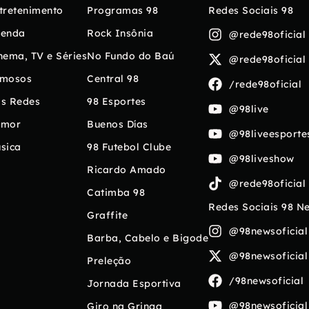
tretenimento
Programas 98
Redes Sociais 98
enda
Rock Insônia
@rede98oficial
nema, TV e Séries
No Fundo do Baú
@rede98oficial
mosos
Central 98
/rede98oficial
s Redes
98 Esportes
@98live
umor
Buenos Días
@98liveesporte
sica
98 Futebol Clube
@98liveshow
Ricardo Amado
@rede98oficial
Catimba 98
Redes Sociais 98 N
Graffite
@98newsoficial
Barba, Cabelo e Bigode
@98newsoficial
Preleção
/98newsoficial
Jornada Esportiva
@98newsoficial
Giro na Gringa