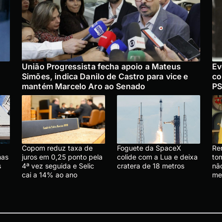
União Progressista fecha apoio a Mateus
Ev
Simões, indica Danilo de Castro para vice e
co
mantém Marcelo Aro ao Senado
PS
Copom reduz taxa de
Foguete da SpaceX
Re
mas
juros em 0,25 ponto pela
colide com a Lua e deixa
tom
s
4ª vez seguida e Selic
cratera de 18 metros
nã
cai a 14% ao ano
me