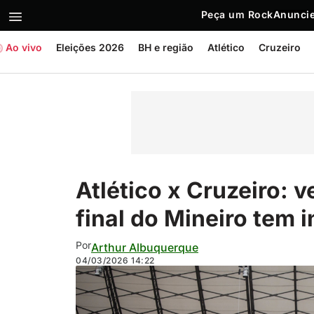
Peça um Rock
Anuncie
Ao vivo
Eleições 2026
BH e região
Atlético
Cruzeiro
Atlético x Cruzeiro: 
final do Mineiro tem i
Por
Arthur Albuquerque
04/03/2026
14:22