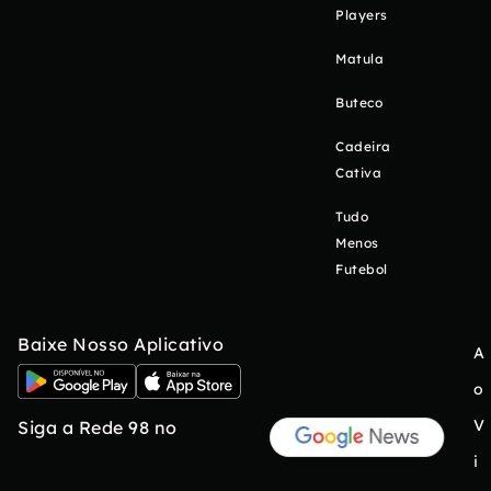
Players
Matula
Buteco
Cadeira
Cativa
Tudo
Menos
Futebol
Baixe Nosso Aplicativo
A
o
V
Siga a Rede 98 no
i