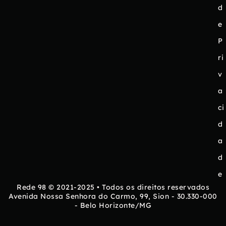
d
e
P
ri
v
a
ci
d
a
d
e
Rede 98 © 2021-2025 • Todos os direitos reservados
Avenida Nossa Senhora do Carmo, 99, Sion - 30.330-000
- Belo Horizonte/MG