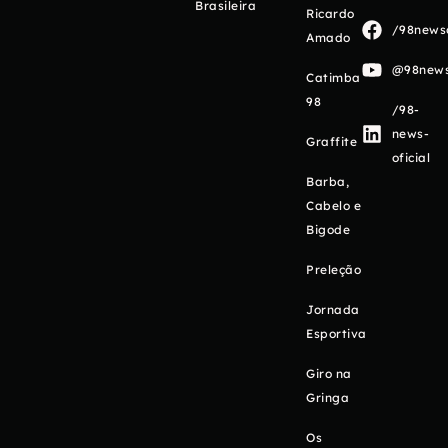
Brasileira
Ricardo
/98newso
Amado
@98newso
Catimba
98
/98-
news-
Graffite
oficial
Barba,
Cabelo e
Bigode
Preleção
Jornada
Esportiva
Giro na
Gringa
Os