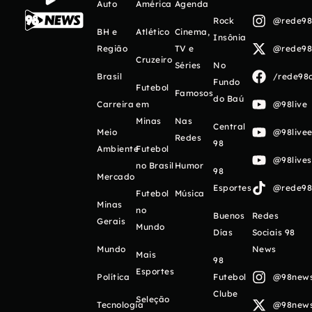
Auto
América
Agenda
Rock
@rede98o
BH e
Atlético
Cinema,
Insônia
Região
TV e
@rede98o
Cruzeiro
Séries
No
Brasil
/rede98o
Fundo
Futebol
Famosos
do Baú
Carreira
em
@98live
Minas
Nas
Central
Meio
@98livee
Redes
98
Ambiente
Futebol
@98live
no Brasil
Humor
98
Mercado
Esportes
@rede98o
Futebol
Música
Minas
no
Buenos
Redes
Gerais
Mundo
Días
Sociais 98
Mundo
News
Mais
98
Esportes
Política
Futebol
@98newso
Clube
Seleção
Tecnologia
@98newso