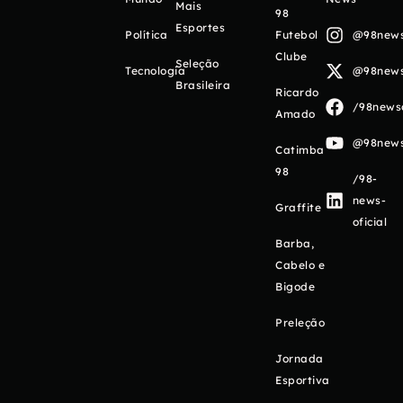
Mais
98
Esportes
Política
Futebol
@98newso
Clube
Seleção
Tecnologia
@98newso
Brasileira
Ricardo
/98newso
Amado
@98newso
Catimba
98
/98-
news-
Graffite
oficial
Barba,
Cabelo e
Bigode
Preleção
Jornada
Esportiva