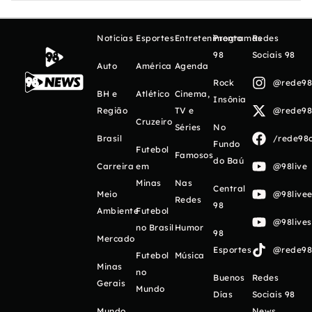
Notícias
Esportes
Entretenimento
Programas
Redes
98
Sociais 98
Auto
América
Agenda
Rock
@rede98o
BH e
Atlético
Cinema,
Insônia
Região
TV e
@rede98o
Cruzeiro
Séries
No
Brasil
/rede98o
Fundo
Futebol
Famosos
do Baú
Carreira
em
@98live
Minas
Nas
Central
Meio
@98livee
Redes
98
Ambiente
Futebol
@98live
no Brasil
Humor
98
Mercado
Esportes
@rede98o
Futebol
Música
Minas
no
Buenos
Redes
Gerais
Mundo
Días
Sociais 98
Mundo
News