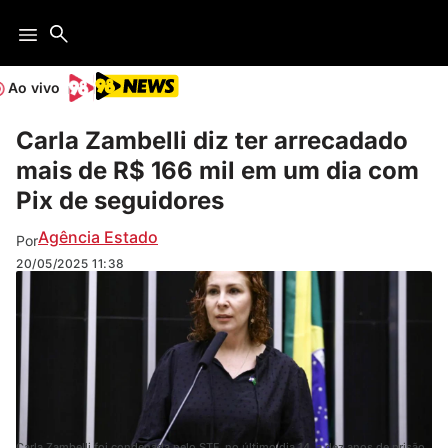
Ao vivo
Carla Zambelli diz ter arrecadado
mais de R$ 166 mil em um dia com
Pix de seguidores
Agência Estado
Por
20/05/2025
11:38
Carla Zambelli foi condenada pelo STF, no último dia 14, a dez anos de prisão