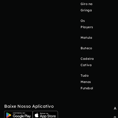
Giro na
Gringa
Os
Players
Matula
Buteco
Cadeira
Cativa
Tudo
Menos
Futebol
Baixe Nosso Aplicativo
A
o