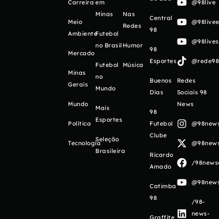
Carreira
em
@98live
Minas
Nas
Central
Meio
@98livee
Redes
98
Ambiente
Futebol
@98live
no Brasil
Humor
98
Mercado
Esportes
@rede98o
Futebol
Música
Minas
no
Buenos
Redes
Gerais
Mundo
Días
Sociais 98
Mundo
News
Mais
98
Esportes
Política
Futebol
@98newso
Clube
Seleção
Tecnologia
@98newso
Brasileira
Ricardo
/98newso
Amado
@98newso
Catimba
98
/98-
news-
Graffite