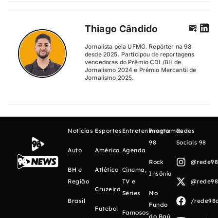
Thiago Cândido
Jornalista pela UFMG. Repórter na 98
desde 2025. Participou de reportagens
vencedoras do Prêmio CDL/BH de
Jornalismo 2024 e Prêmio Mercantil de
Jornalismo 2025.
Notícias
Esportes
Entretenimento
Programas
Redes
98
Sociais 98
Auto
América
Agenda
Rock
@rede98o
BH e
Atlético
Cinema,
Insônia
Região
TV e
@rede98o
Cruzeiro
Séries
No
Brasil
/rede98o
Fundo
Futebol
Famosos
do Baú