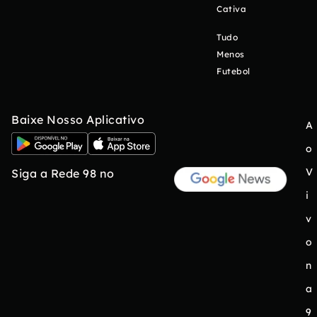
Cativa
Tudo
Menos
Futebol
Baixe Nosso Aplicativo
A
o
V
Siga a Rede 98 no
i
v
o
n
a
9