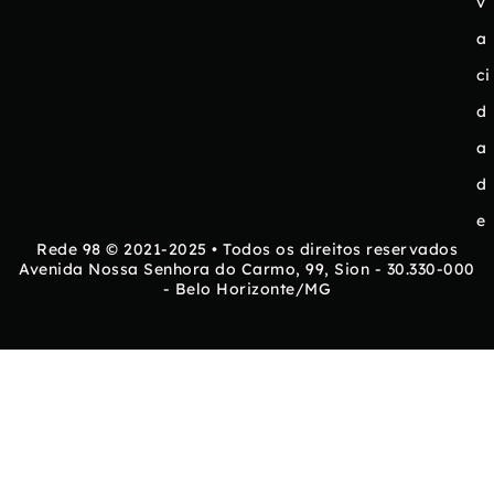
v
a
ci
d
a
d
e
Rede 98 © 2021-2025 • Todos os direitos reservados
Avenida Nossa Senhora do Carmo, 99, Sion - 30.330-000
- Belo Horizonte/MG